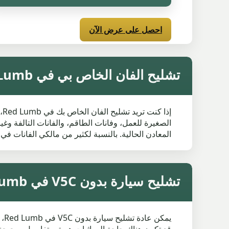
احصل على عرض الآن
تشليح الفان الخاص بي في Red Lumb
الصغيرة للعمل، وفانات الطاقم، والفانات التالفة وغي
المعادن الحالية. بالنسبة لكثير من مالكي الفانات في Red Lumb، أسرع طريقة هي إدخال رقم التسجيل والرمز البريدي، ثم مراجعة العرض وترتيب الجمع
تشليح سيارة بدون V5C في Red Lumb