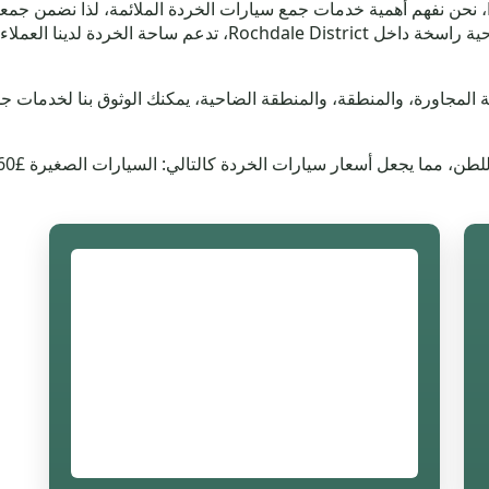
تتماشى مع السوق الحالية. وبالمثل، في Rain Shore، نحن نفهم أهمية خدمات جمع سيارات الخردة المل
سكان هذه المنطقة. وفي Norden، وهي منطقة ضاحية راسخة داخل rict
كانك داخل Red Lumb أو في القرية المجاورة، والمنطقة، والمنطقة الضاحية، يمكنك الوثوق 