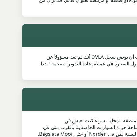
 حاجة إلى إثبات هوية، وتفاصيل صحيحة للمركبة، ومعلومات واضحة عن الملكية قبل الجمع. إذا كانت V5C مفقودة أو ضائعة أو مرتبطة بعنوان قديم، فلا يزال من
تشليح DVLA في Red Lumb مهم لأن سجل المركبة يجب أن يتم تحديثه بشكل صحيح بعد مغادرتها. عند تشليح السيارة، يجب أن يوضح سجل DVLA أنك لم تعد مسؤولاً عن
ل Authorised Treatment Facility، فهذا يساعد على تأكيد دخول السيارة في عملية إعادة التدوير الصحيحة. هذا
 موثوقة ومريحة عبر المنطقة المحلية. سواء كنت تعيش في
 في الوقت الذي يناسبك. ساحة خردة السيارات الخاصة بنا بالقرب مني في
Rochdale District معروفة بمعالجة جميع أنواع سيارات الخردة، مما يجعل العملية خالية من التوتر من البداية إلى النهاية. بالنسبة لمن في Norden أو حتى Bagslate Moor،