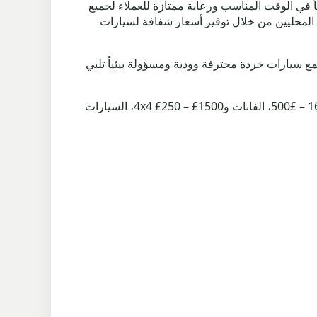
ائمة، لذا نضمن جمعاً في الوقت المناسب ورعاية ممتازة للعملاء لجميع
Rochdale Dist، تدعم ساحة الخردة لدينا العملاء المحليين من خلال توفير أسعار شفافة لسيارات
بنا لخدمات جمع سيارات خردة محترفة وودية ومسؤولة بيئياً تلبي
أسعار سيارات الخردة في Red Lumb – ندفع £165 للطن، مما يجعل أسعار سيارات الخردة كالتالي: السيارات الصغيرة £160 – £500، الفانات و4x4 £250 – £1500، السيارات