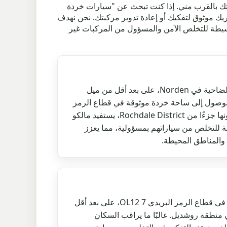
ك بالقرب مني. إذا كنت تبحث عن "سيارات خردة
لبحث بعيدًا عن شريك موثوق لتفكيك أو إعادة تدوير مركبتك. نحن نهدف
مريحًا في جميع أنحاء Greater Manchester، داعمين مجتمعات مثل Red Lumb بطريقة بسيطة للتخلص الآمن والمسؤول من المركبات غير
بالنسبة للسكان في المنطقة الضاحية في Norden، على بعد أقل من ميل
Red Lum، فإن الوصول إلى ساحة خردة موثوقة في قطاع الرمز
البريدي OL12 7 أمر بسيط. كونها جزءًا من Rochdale District، يستفيد مالكو
ة للتخلص من سياراتهم بمسؤولية، مما يعزز
تقع قرية وولستن هولم الهادئة في قطاع الرمز البريدي OL12 7، على بعد أقل
نطقة روشديل. غالبًا ما يراقب السكان