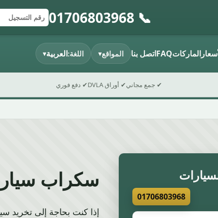
📞 01706803968
إرسال النموذج
رقم التسجيل
الرمز البريدي
أسعار
الماركات
FAQ
اتصل بنا
العربية
المواقع
اللغة:
▾
▾
✔ جمع مجاني
✔ أوراق DVLA
✔ دفع فوري
سكراب سيارتي Lumb
سيارات
01706803968