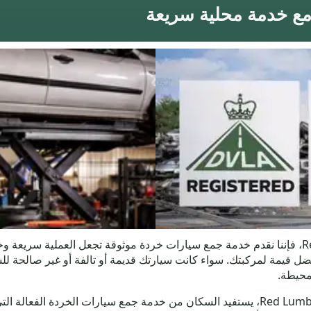
إذا كنت تبحث عن التخلص من سيارتك في Red Lumb، فإننا نقدم خدمة جمع سيارات خردة موثوقة تجعل
ل قيمة لمركبتك. سواء كانت سيارتك قديمة أو تالفة أو غير صالحة ل
في Wolstenholme، على مسافة قصيرة فقط من Red Lumb، يستفيد السكان من خدمة جمع سيا