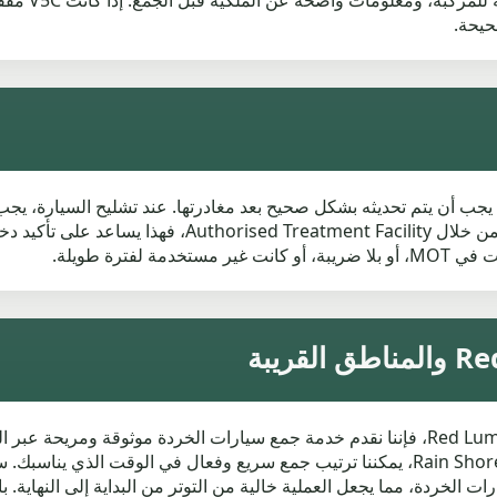
قد تكون هناك
حيحة.
المركبة. إذا تم إصدار Certificate of Destruction من خلا
فترة طويلة.
إذا كنت تبحث عن التخلص من سيارتك بالقرب من Red Lumb، فإننا نقدم خدمة جمع سيارات الخردة
Wolstenholme، على مسافة قصيرة فقط، أو في Rain Shore، يمكننا ترتيب جمع سريع وفعال