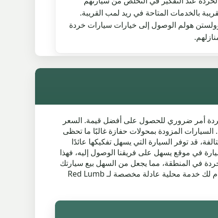
الخردة عند التفكير في التخلص من سيارتهم
قريبة بالخدمات المتاحة في ريد لمب القريبة.
ولستن هولم الوصول إلى خيارات سيارات خردة
نازلهم.
فإن فهم كيفية حساب أسعار سيارات الخردة أمر ضروري للحصول على أفضل قيمة. السعر
 السيارات المزودة بمحولات حفازة غالبًا ما تحظى
لفة، قد توفر السيارة التي يسهل تفكيكها عائدًا
Ro الأوسع تلعب دورًا أيضًا — إذا كانت السيارة في موقع يسهل على فريقنا الوصول إليه، فهذا
لخردة في المنطقة، مما يجعل من السهل بيع سيارتك
للخردة. سواء كنت ترغب في تحويل سيارتك القديمة إلى نقود بسرعة أو فقط تريد معرفة قيمة سيارتك الخردة، نحن هنا لنقدم لك خدمة محلية عادلة مخصصة لـ Red Lumb