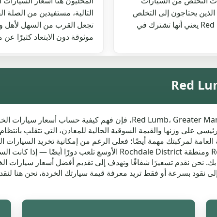
ات التخلص من السيارات
المحليون هنا أسعار السيارات 
ين الذين يحتاجون إلى التخلص
التالية، مستفيدين من الصلة ال
من المركبات القديمة بمسؤولية. قربها من Red Lumb يعني أنها تشترك في
تجعل القرب من السهل لأهل و
موثوقة دون الابتعاد كثيرًا عن م
إذا كنت تبحث عن التخلص من سيارتك في Red Lumb، Greater Manchester، 
سي على وزنها والقيمة السوقية الحالية للمعادن، التي تتقلب بانتظام.
 العامة لمركبتك مهمة أيضًا؛ فعلى الرغم من إمكانية تخريد السيارات التا
أفضل. سهولة الوصول لجمع السيارة حول Red Lumb ومنطقة chdale District
 بك. نحن نقدم تسعيرًا شفافًا ونهدف إلى تقديم أفضل أسعار سيارات ا