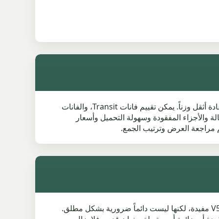
إذا كنت تريد تشليح الفان الخاص بك في Red Lumb، فالعملية تشبه تشليح السيارة، لكن القيمة قد تكون أعلى لأن الفانات عادة أثقل وزناً. يمكن تقييم فانات Transit، والفانات
الة والأجزاء المفقودة وسهولة التحميل وأسعار
يمكن عادة تشليح سيارة بدون V5C في Red Lumb، لكن يجب إثبات أن السيارة ملكك أو أن لديك إذناً للتخلص منها. وثيقة V5C مفيدة، لكنها ليست دائماً ضرورية بشكل مطلق.