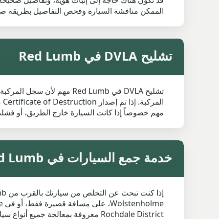
الممكن مناقشة السيارة وفحص التفاصيل بطريقة ص
تشليح DVLA في Red Lumb
مهم خصوصاً إذا كانت السيارة خارج الطريق، أو فشلت في MOT، أو بلا ضريبة، أو كانت غير مستخدمة ل
خدمة جمع السيارات في Red Lumb والمناطق القريبة