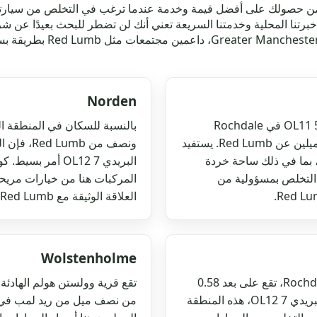
يضمن حصولك على أفضل قيمة وخدمة عندما ترغب في التخلص من سيارت
ني" في قطاع الرمز البريدي OL12 7، فإن خبرتنا المحلية وخدمتنا السريعة تعني أنك لن تضطر ل
إلى جعل جمع سيارات الخردة 
Norden
تقع Bagslate Moor داخل قطاع الرمز البريدي OL11 5 في Rochdale
District، وهي منطقة ضاحية هادئة تبعد أقل من ميلين عن Red Lumb. يستفيد
ونصف من b
 بما في ذلك ساحة خردة
ي التخلص بمسؤولية من
المركبات هنا من خيارات مريح
العلاقة الوثيقة مع Red Lumb والمناطق المحيطة.
Wolstenholme
Rain Shore هي منطقة هادئة داخل Rochdale District، تقع على بعد 0.58
ميل فقط من Red Lumb. تقع في قطاع الرمز البريدي OL12 7، هذه المنطقة
من نصف ميل من ريد لمب في م