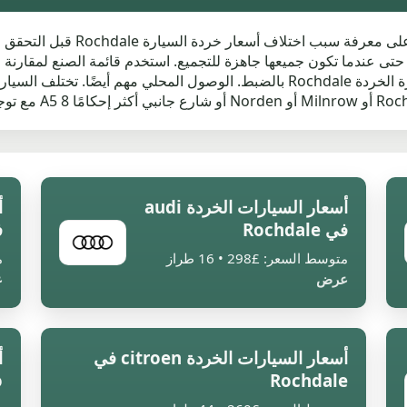
 حتى عندما تكون جميعها جاهزة للتجميع. استخدم قائمة الصنع لمقارنة
أسعار السيارات الخردة audi
في Rochdale
في
متوسط السعر: £298 • 16 طراز
م
عرض
ع
أسعار السيارات الخردة citroen في
أ
Rochdale
o