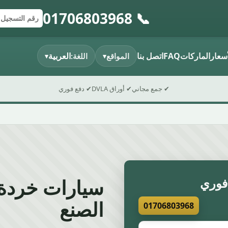
📞 01706803968
إرسال النموذج
رقم التسجي
الرمز البريد
أسعار
الماركات
FAQ
اتصل بنا
العربية
المواقع
اللغة:
▾
▾
✔ جمع مجاني
✔ أوراق DVLA
✔ دفع فوري
فوري
الصنع
01706803968