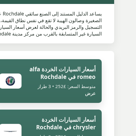
الصغيرة وصالون الهيبة لا تقع في نفس نطاق القيمة،
السيارة غير المتسابقة بالقرب من مركز مدينة Rochdale أو Milnrow أو Norden أو شارع جانبي أكثر إحكامًا A5 8 مع توجيه مغلق أو بدون مفاتيح.
أسعار السيارات الخردة alfa
romeo في Rochdale
متوسط السعر: £252 • 3 طراز
عرض
أسعار السيارات الخردة
chrysler في Rochdale