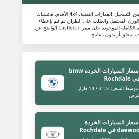
يساعد الدليل المستند إلى الصنع سائقي Rochdale على معرفة سبب اختلاف أسعار خردة السيارة Rochdale قبل التحقق من التسجيل. العقارات الثقيلة، 4x4 الأقدم، هاتشباك
 الوزن المحتمل والطلب على الطراز، ثم قم بإعطاء
التسجيل والرمز البريدي والحالة لعرض أسعار السيارة الخردة Rochdale بالضبط. الوصول المحلي مهم أيضًا. تختلف السيارة الكاملة الموجودة على ممر Castleton الواضح عن
أسعار السيارات الخردة bmw
 Rochdale
توسط السعر: £312 • 13 طراز
رض
سعار السيارات الخردة
daewo في Rochdale