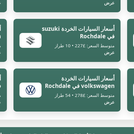
عرض
ع
أسعار السيارات الخردة suzuki
أ
في Rochdale
a
متوسط السعر: £227 • 10 طراز
م
عرض
ع
أسعار السيارات الخردة
volkswagen في Rochdale
في
متوسط السعر: £278 • 54 طراز
م
عرض
ع