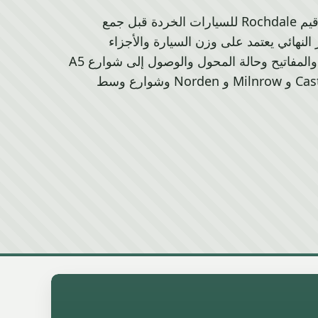
استخدم دليل الصنع لمقارنة قيم Rochdale للسيارات الخردة قبل جمع
النهائي يعتمد على وزن السيارة والأجزاء
المفقودة والعجلات المعدنية والمفاتيح وحالة المحول والوصول إلى شوارع A5
8 و A6 71 و M6 2 و Castleton و Milnrow و Norden وشوارع وسط