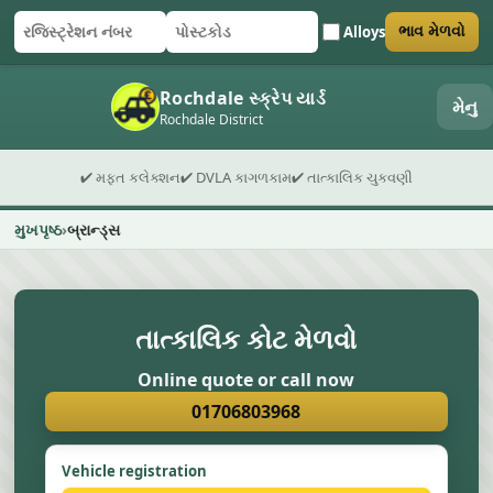
Alloys
ભાવ મેળવો
રજિસ્ટ્રેશન નંબર
પોસ્ટકોડ
ફોર્મ સબમિટ કરો
Rochdale સ્ક્રેપ યાર્ડ
મેનુ
Rochdale District
✔ મફત કલેક્શન
✔ DVLA કાગળકામ
✔ તાત્કાલિક ચુકવણી
મુખપૃષ્ઠ
બ્રાન્ડ્સ
તાત્કાલિક કોટ મેળવો
Online quote or call now
01706803968
Vehicle registration