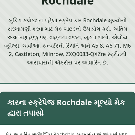
બુકિંગ કલેક્શન પહેલાં સ્ક્રેપ કાર Rochdale મૂલ્યોની
સરખામણી કરવા માટે મેક ગાઇડનો ઉપયોગ કરો. અંતિમ
અવતરણ હજુ પણ વાહનના વજન, ખૂટતા ભાગો, એલોય
વ્હીલ્સ, ચાવીઓ, કન્વર્ટરની સ્થિતિ અને A5 8, A6 71, M6
2, Castleton, Milnrow, ZXQ0083-QXZre સ્ટ્રીટની
આસપાસની ઍક્સેસ પર આધારિત છે.
કારના સ્ક્રેપેજ Rochdale મૂલ્યો મેક
દ્વારા તપાસો
મેક-આધારિત માર્ગદર્શિકા Rochdale ડ્રાઇવરોને એ જોવામાં મદદ