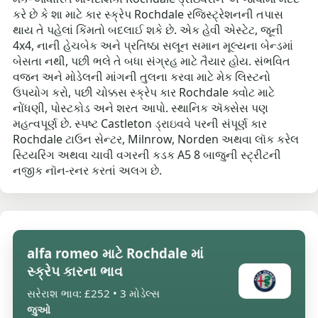
કરે છે કે શા માટે કાર સ્ક્રેપ Rochdale રજિસ્ટ્રેશનની તપાસ
થાય તે પહેલાં કિંમતો બદલાઈ શકે છે. એક હેવી એસ્ટેટ, જૂની
4x4, નાની હેચબેક અને પ્રતિષ્ઠા સલૂન સમાન મૂલ્યના બેન્ડમાં
બેસતા નથી, પછી ભલે તે બધા સંગ્રહ માટે તૈયાર હોય. સંભવિત
વજન અને મોડેલની માંગની તુલના કરવા માટે મેક લિસ્ટનો
ઉપયોગ કરો, પછી ચોક્કસ સ્ક્રેપ કાર Rochdale ક્વોટ માટે
નોંધણી, પોસ્ટકોડ અને શરત આપો. સ્થાનિક ઍક્સેસ પણ
મહત્વપૂર્ણ છે. સ્પષ્ટ Castleton ડ્રાઇવવે પરની સંપૂર્ણ કાર
Rochdale ટાઉન સેન્ટર, Milnrow, Norden અથવા લૉક કરેલ
સ્ટિયરિંગ અથવા ચાવી વગરની કડક A5 8 બાજુની સ્ટ્રીટની
નજીક નૉન-રનર કરતાં અલગ છે.
alfa romeo માટે Rochdale માં
સ્ક્રેપ કારના ભાવ
સરેરાશ ભાવ: £252 • 3 મોડેલ્સ
જુઓ