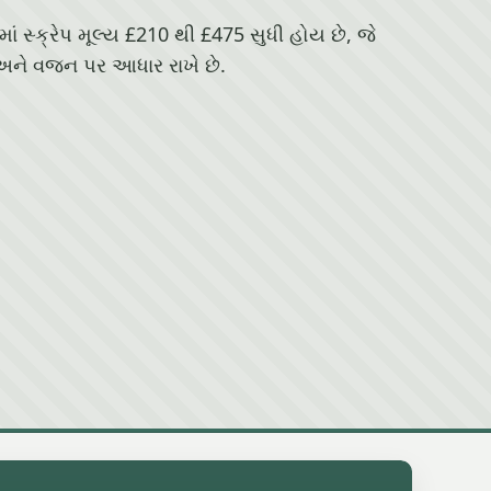
ાં સ્ક્રેપ મૂલ્ય £210 થી £475 સુધી હોય છે, જે
અને વજન પર આધાર રાખે છે.