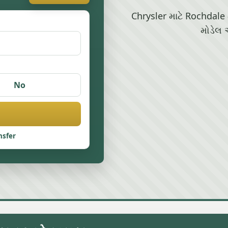
Chrysler માટે Rochdale મ
મોડેલ 
No
nsfer