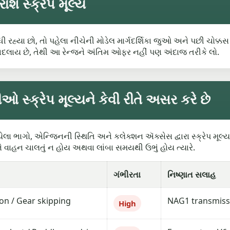
ાશ સ્ક્રેપ મૂલ્ય
શોધી રહ્યા છો, તો પહેલા નીચેની મોડેલ માર્ગદર્શિકા જુઓ અને પછી ચોક્
બદલાય છે, તેથી આ રેન્જને અંતિમ ઓફર નહીં પણ અંદાજ તરીકે લો.
 સ્ક્રેપ મૂલ્યને કેવી રીતે અસર કરે છે
ભાગો, એન્જિનની સ્થિતિ અને કલેક્શન ઍક્સેસ દ્વારા સ્ક્રેપ મૂલ્યન
રીને વાહન ચાલતું ન હોય અથવા લાંબા સમયથી ઉભું હોય ત્યારે.
ગંભીરતા
નિષ્ણાત સલાહ
ion / Gear skipping
NAG1 transmissio
High