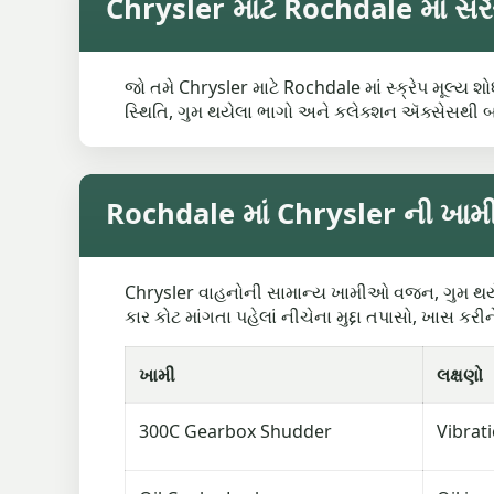
Chrysler માટે Rochdale માં સરેર
જો તમે Chrysler માટે Rochdale માં સ્ક્રેપ મૂલ્ય 
સ્થિતિ, ગુમ થયેલા ભાગો અને કલેક્શન ઍક્સેસથી 
Rochdale માં Chrysler ની ખામીઓ
Chrysler વાહનોની સામાન્ય ખામીઓ વજન, ગુમ થયેલા 
કાર કોટ માંગતા પહેલાં નીચેના મુદ્દા તપાસો, ખાસ ક
ખામી
લક્ષણો
300C Gearbox Shudder
Vibrat