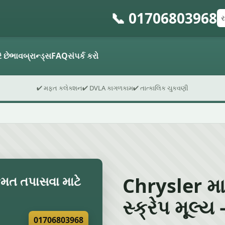
📞 01706803968
રજ
પો
ફો
ે છે
ભાવ
બ્રાન્ડ્સ
FAQ
સંપર્ક કરો
✔ મફત કલેક્શન
✔ DVLA કાગળકામ
✔ તાત્કાલિક ચુકવણી
Chrysler મા
ંમત તપાસવા માટે
સ્ક્રેપ મૂલ્ય 
01706803968