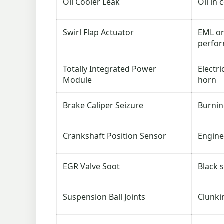
Oil Cooler Leak
Oil in 
Swirl Flap Actuator
EML on
perfo
Totally Integrated Power
Electr
Module
horn
Brake Caliper Seizure
Burnin
Crankshaft Position Sensor
Engine
EGR Valve Soot
Black 
Suspension Ball Joints
Clunki