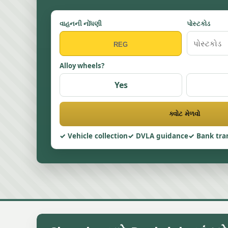
વાહનની નોંધણી
પોસ્ટકોડ
Alloy wheels?
Yes
ક્વોટ મેળવો
Vehicle collection
DVLA guidance
Bank tra