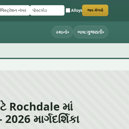
Alloys
ભાવ મેળવો
િસ્ટ્રેશન નંબર
સ્ટકોડ
ર્મ સબમિટ કરો
ગુજરાતી
સ્થાનો
ભાષા:
▾
▾
ટે Rochdale માં
– 2026 માર્ગદર્શિકા