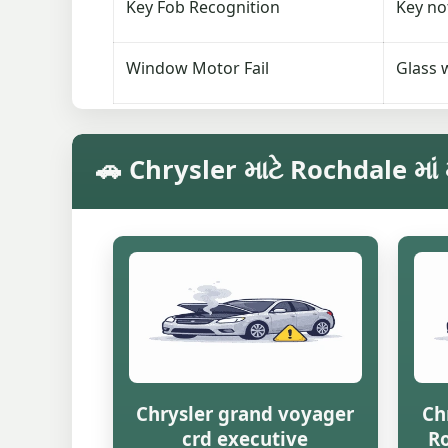
Key Fob Recognition
Key no
Window Motor Fail
Glass 
🚗 Chrysler માટે Rochdale માં મ
Chrysler grand voyager
Ch
crd executive
Ro