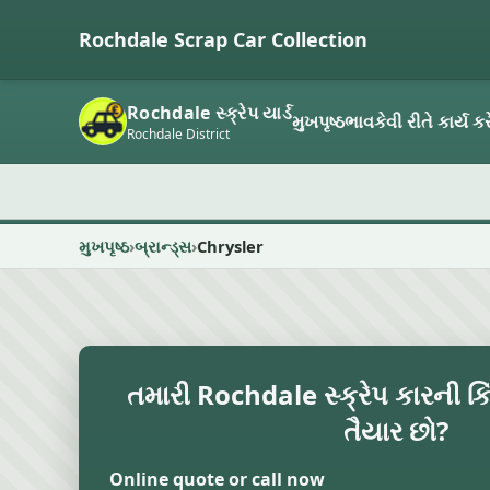
Rochdale Scrap Car Collection
Rochdale સ્ક્રેપ યાર્ડ
મુખપૃષ્ઠ
ભાવ
કેવી રીતે કાર્ય કર
Rochdale District
મુખપૃષ્ઠ
બ્રાન્ડ્સ
Chrysler
તમારી Rochdale સ્ક્રેપ કારની કિ
તૈયાર છો?
Online quote or call now