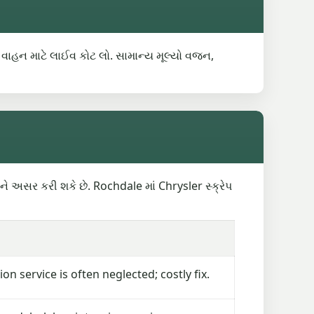
કસ વાહન માટે લાઈવ કોટ લો. સામાન્ય મૂલ્યો વજન,
ે અસર કરી શકે છે. Rochdale માં Chrysler સ્ક્રેપ
n service is often neglected; costly fix.