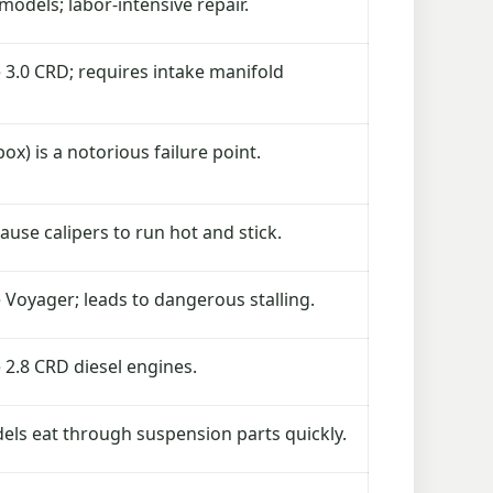
odels; labor-intensive repair.
.0 CRD; requires intake manifold
ox) is a notorious failure point.
ause calipers to run hot and stick.
oyager; leads to dangerous stalling.
2.8 CRD diesel engines.
ls eat through suspension parts quickly.