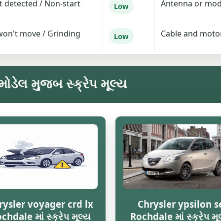
t detected / Non-start
Antenna or modu
Low
won't move / Grinding
Cable and motor
Low
ોડેલ મુજબ સ્ક્રેપ મૂલ્ય
rysler voyager crd lx
Chrysler ypsilon s
chdale માં સ્ક્રેપ મૂલ્ય
Rochdale માં સ્ક્રેપ મૂ