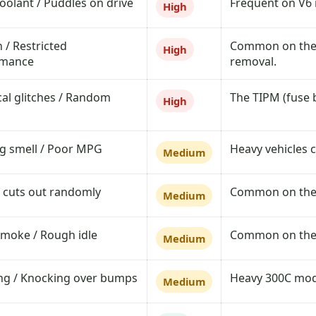
coolant / Puddles on drive
Frequent on V6 m
High
 / Restricted
Common on the 3
High
rmance
removal.
ical glitches / Random
The TIPM (fuse b
High
g smell / Poor MPG
Heavy vehicles c
Medium
 cuts out randomly
Common on the V
Medium
smoke / Rough idle
Common on the 
Medium
ng / Knocking over bumps
Heavy 300C mode
Medium