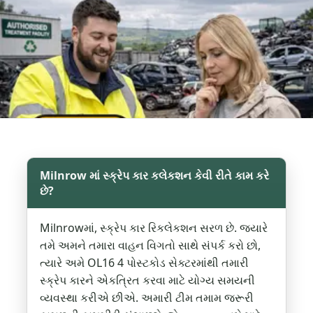
Milnrow માં સ્ક્રેપ કાર કલેકશન કેવી રીતે કામ કરે
છે?
Milnrowમાં, સ્ક્રેપ કાર રિકલેકશન સરળ છે. જ્યારે
તમે અમને તમારા વાહન વિગતો સાથે સંપર્ક કરો છો,
ત્યારે અમે OL16 4 પોસ્ટકોડ સેક્ટરમાંથી તમારી
સ્ક્રેપ કારને એકત્રિત કરવા માટે યોગ્ય સમયની
વ્યવસ્થા કરીએ છીએ. અમારી ટીમ તમામ જરૂરી