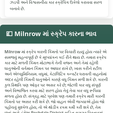
ઝડપી અને વિશ્વસનીય કાર સ્ક્રેપિંગ ઉકેલો કરાવવા સરળ
બનાવે છે.
💷 Milnrow માં સ્ક્રેપ કારના ભાવ
Milnrow માં સ્ક્રેપ કારની કિંમતો પર વિચારી રહ્યું હોય ત્યારે એ
સમજવું મહત્વપૂર્ણ છે કે મૂલ્યાંકન કઈ રીતે થાય છે. તમારા સ્ક્રેપ
કાર માટે મળતી કિંમત મોટાભાગે તેની વજન અને તેમાં રહેલી
ધાતુઓની વર્તમાન કિંમત પર આધાર રાખે છે, ખાસ કરીને સ્ટીલ
અને એલ્યુમિનિયમ. વધુમાં, કેટાલિટિક કન્વર્ટર ધરાવતી વાહનોમાં
અંદર રહેલી કિંમતી ધાતુઓને કારણે વધુ કિંમત મળી શકે છે. કારની
કુલ સ્થિતિ પણ ઓફર પર અસર કરે છે; જેટલી કાર વધુ સંપૂર્ણ
અને વિભાજિત કરવા માટે સરળ હોય તેવું તેવા કાર વધુ રૂપિયા
મળતા હોય છે. સંગ્રહ માટે પ્રવેશ પણ તમારી સ્ક્રેપ મારી કારની
કિંમતો પર અસર કરી શકે છે. જો વાહન એવી જગ્યાએ હોય જો
પહોંચવું મુશ્કેલ હોય, તો એ થોડીક રકમ કમી કરી શકે છે, તેમ
છતાં અમે હંમેશા Rochdale District સહિત સમગ્ર વિસ્તારમાં