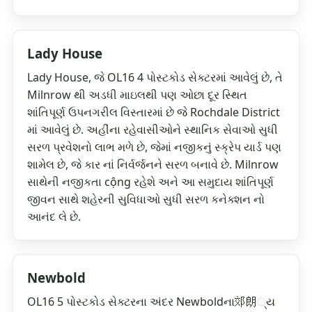
Lady House
Lady House, જે OL16 4 પોસ્ટકોડ સેક્ટરમાં આવેલું છે, તે
Milnrow થી અડધી માઇલથી પણ ઓછા દૂર સ્થિત
શાંતિપૂર્ણ ઉપનગરીલ વિસ્તારમાં છે જે Rochdale District
માં આવેલું છે. અહીંના રહેવાસીઓને સ્થાનિક સેવાઓ સુધી
સરળ પ્રવેશનો લાભ મળે છે, જેમાં નજીકનું સ્ક્રેપ યાર્ડ પણ
શામેલ છે, જે કાર નાં નિર્વર્જનને સરળ બનાવે છે. Milnrow
સાથેની નજીકતા cộng રહેશે અને આ સમુદાય શાંતિપૂર્ણ
જીવન સાથે શહેરની સુવિધાઓ સુધી સરળ કનેક્શન નો
આનંદ લે છે.
Newbold
OL16 5 પોસ્ટકોડ સેક્ટરના અંદર Newboldના郊朗્ય