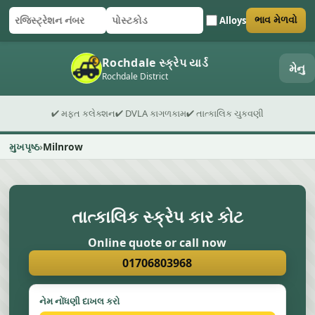
Alloys
ભાવ મેળવો
રજિસ્ટ્રેશન નંબર
પોસ્ટકોડ
ફોર્મ સબમિટ કરો
Rochdale સ્ક્રેપ યાર્ડ
મેનુ
Rochdale District
✔ મફત કલેક્શન
✔ DVLA કાગળકામ
✔ તાત્કાલિક ચુકવણી
મુખપૃષ્ઠ
Milnrow
તાત્કાલિક સ્ક્રેપ કાર કોટ
Online quote or call now
01706803968
નેમ નોંધણી દાખલ કરો