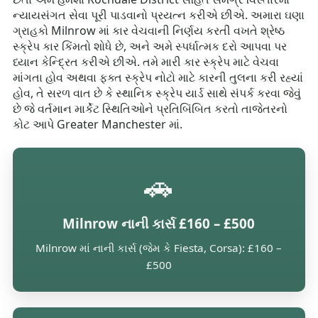
ન્યાયસંગત સેવા પૂરી પાડવાનો પ્રયત્ન કરીએ છીએ. અમારા ઘણા
ગ્રાહકો Milnrow માં કાર વેચવાની નિર્ણય કરતી વખતે શ્રેષ્ઠ
સ્ક્રેપ કાર કિંમતો શોધે છે, અને અમે સ્પર્ધાત્મક દરો આપવા પર
ધ્યાન કેન્દ્રિત કરીએ છીએ. તમે મારી કાર સ્ક્રેપ માટે વેચવા
માંગતા હોવ અથવા ફક્ત સ્ક્રેપ નોટો માટે કારની તુલના કરી રહ્યાં
હોવ, તે સરળ વાત છે કે સ્થાનિક સ્ક્રેપ યાર્ડ સાથે સંપર્ક કરવા જેવું
છે જે વર્તમાન માર્કેટ સ્થિતિઓને પ્રતિબિંબિત કરતો તાજેતરનો
કોટ આપે Greater Manchester માં.
🚗
Milnrow નાની કાર્સ £160 – £500
Milnrow માં નાની કાર્સ (જેમ કે Fiesta, Corsa): £160 –
£500