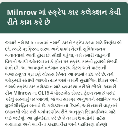
Milnrow માં સ્ક્રેપ કાર કલેક્શન કેવી
રીતે કામ કરે છે
જ્યારે તમે Milnrow માં તમારી કારને સ્ક્રૅપ કરવા માટે નિર્ણય લો
છો, ત્યારે પ્રક્રિયા સરળ અને શક્ય તેટલી સુવિધાજનક
બનાવવામાં આવી હોય છે. સૌથી પહેલા, તમે તમારી વાહનની
વિગતો આપી ઓનલાઇન કે ફોન પર સ્ક્રૅપ કારનો હવાલો મેળવી
શકો છો. આ આપણને વર્તમાન સ્ક્રૅપ મેટલ અને પાર્ટસની
બજારમૂલ્ય પ્રમાણે ચોક્કસ કિંમત આપવામાં મદદ કરે છે. તમે
ઓફરથી સંતોષી જાઓ ત્યારે અમે તમારી સુયોજિત દિવસ અને
સમયે સ્ક્રૅપ કાર કલેક્શન માટે વ્યવસ્થા કરીએ છીએ. અમારી
ટીમ Milnrow માં OL16 4 પોસ્ટકોડ સેક્ટર હેઠળ તમારું પસંદ
કરેલું સરનામું પર આવશે, જે આ સમગ્ર અનુભવને સ્થાનિક અને
મુશ્કેલીરહિત બનાવે છે. કલેક્શનના દિવસે, અમે તમારી વાહનને
ધ્યાનથી લોડ કરી પર્યાવરણીય રીતે અનુકૂળ રિસાયક્લિંગ માટે
લઈ જઈશું. આ સુનિશ્ચિત કરે છે કે તમામ ઉપયોગી પાર્ટસ
બચાવાય અને બાકીના કાયદાકીય અને પર્યાવરણ ધોરણો