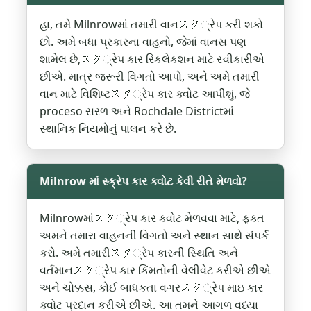
હા, તમે Milnrowમાં તમારી વાનスク્રેપ કરી શકો
છો. અમે બધા પ્રકારના વાહનો, જેમાં વાનસ પણ
શામેલ છે,スク્રેપ કાર રિકલેકશન માટે સ્વીકારીએ
છીએ. માત્ર જરૂરી વિગતો આપો, અને અમે તમારી
વાન માટે વિશિષ્ટスク્રેપ કાર ક્વોટ આપીશું, જે
proceso સરળ અને Rochdale Districtમાં
સ્થાનિક નિયમોનું પાલન કરે છે.
Milnrow માં સ્ક્રેપ કાર ક્વોટ કેવી રીતે મેળવો?
Milnrowમાંスク્રેપ કાર ક્વોટ મેળવવા માટે, ફક્ત
અમને તમારા વાહનની વિગતો અને સ્થાન સાથે સંપર્ક
કરો. અમે તમારીスク્રેપ કારની સ્થિતિ અને
વર્તમાનスク્રેપ કાર કિંમતોની વેલીવેટ કરીએ છીએ
અને ચોક્કસ, કોઈ બાધકતા વગરスク્રેપ માઇ કાર
ક્વોટ પ્રદાન કરીએ છીએ. આ તમને આગળ વધ્યા