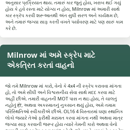
અનુસાર પ્રક્રિયાત થાય. તમારું કાર જુનું હોય, ખરાબ થઈ ગયું
હોય કે હવે રસ્તા માટે યોગ્ય ન હોય, Milnrow માં અમારી સાથે
કાર સ્ક્રૅપ કરવી શરૂઆતથી અંત સુધી સરળ અને કાર્યક્ષમ છે,
અને તમારું જગ્યા સાફ કરતી વખતે પર્યાવરણ માટે પણ સારું કામ
કરે છે.
Milnrow માં અમે સ્ક્રેપ માટે
એકત્રિત કરતાં વાહનો
જો તમે Milnrow માં કારો, વેનો કે 4x4 ની સ્ક્રેપ કરાવવા માંગતા
હો, તો અમે સીધી અને વિશ્વસનીય સેવા સાથે મદદ કરવા માટે
અહીં છીએ. તમારી વાહનની MOT પાસ ન થઇ હોય, તે ચાલતું
નહોતું हो, અથવા અકસ્માતનું નુકસાન થયું હોય, અમે તમામ
પરિસ્થિતિઓ સ્વીકારીએ છીએ. OL16 4 વિસ્તારમાં ઘણા સ્થાનિક
લોકો જ્યારે તેઓ ફરીથી મરામત કરવા માંગતા નથી અથવા માત્ર
જગ્યા સાફ કરવાની જરૂર હોય ત્યારે તેમની કારો અથવા વેનો