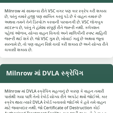
Milnrow માં સામાન્ય રીતે V5C વગર પણ કાર સ્ક્રેપ કરી શકાય
છે, પરંતુ તમારે હજી પણ સાબિત કરવું પડે છે કે વાહન તમારું છે
અથવા તમને તેને ડિસ્પોઝ કરવાની પરવાનગી છે. V5C લોગબુક
મદદરૂપ છે, પરંતુ તે હંમેશા સંપૂર્ણ રીતે જરૂરી નથી. કલેક્શન
પહેલાં ઓળખ, યોગ્ય વાહન વિગતો અને માલિકીની સ્પષ્ટ માહિતી
જરૂરી થઈ શકે છે. જો V5C ગુમ છે, ખોવાઈ ગયું છે અથવા જૂના
સરનામે છે, તો પણ વાહન વિશે ચર્ચા કરી શકાય છે અને યોગ્ય રીતે
ચકાસી શકાય છે.
Milnrow માં DVLA સ્ક્રેપિંગ
Milnrow માં DVLA સ્ક્રેપિંગ મહત્વનું છે કારણ કે વાહન તમારી
પાસેથી ગયા પછી તેનો રેકોર્ડ યોગ્ય રીતે અપડેટ થવો જોઈએ. કાર
સ્ક્રેપ થાય ત્યારે DVLA રેકોર્ડ બતાવવો જોઈએ કે હવે તમે વાહન
માટે જવાબદાર નથી. જો Certificate of Destruction કોઈ