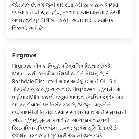
જોડાયેલું છે. તમે જૂની કાર સાફ કરી રહ્યા હોય અથવા
જગ્યા બનાવી રહ્યા હોવ, Belfield આસપાસના શહેરની
બજાર દરો પ્રતિબિંબિત કરતી આરામદાયક સ્થાનિક
વિકલ્પો આપે છે.
Firgrove
Firgrove એક શાંતિપૂર્ણ પરિગ્રામિક વિસ્તાર છે જે
Milnrowથી અડધી માઈલથી થોડીને નીચેનું છે, તે
Rochdale Districtની અંદર આવેલું છે અને OL16 4
પોસ્ટકોડ સેક્ટર હેઠળ આવે છે. Firgroveના રહેવાસીઓ
ઘણીવાર Milnrowની નજીક કાર્યરત સ્થાનિક સ્ક્રેપ કાર
સંગ્રહ સેવાઓ પર નિર્ભર રાખે છે, જે જૂનાં વાહનોને
જવાબદારીથી નિકાલ કરવા સરળ બનાવે છે અને સમુદાયની
અંદર રહેવાનું સુગમ બનાવે છે. આ નજીક વાહનની
રિસાયક્લિંગ વિકલ્પોમાં સગવડ પ્રવેશ સુનિશ્ચિત કરે છે
જદર્શન વગર લાંબી મુસાફરી જવાની જરૂર પડે.