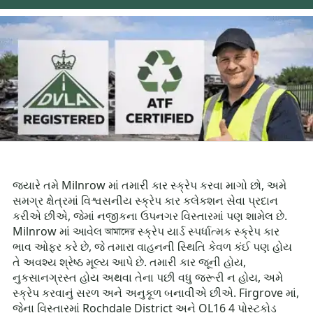
જ્યારે તમે Milnrow માં તમારી કાર સ્ક્રેપ કરવા માગો છો, અમે
સમગ્ર ક્ષેત્રમાં વિશ્વસનીય સ્ક્રેપ કાર કલેકશન સેવા પ્રદાન
કરીએ છીએ, જેમાં નજીકના ઉપનગર વિસ્તારમાં પણ શામેલ છે.
Milnrow માં આવેલ আমাদের સ્ક્રેપ યાર્ડ સ્પર્ધાત્મક સ્ક્રેપ કાર
ભાવ ઓફર કરે છે, જે તમારા વાહનની સ્થિતિ કેવળ કંઈ પણ હોય
તે અવશ્ય શ્રેષ્ઠ મૂલ્ય આપે છે. તમારી કાર જૂની હોય,
નુકસાનગ્રસ્ત હોય અથવા તેના પછી વધુ જરૂરી ન હોય, અમે
સ્ક્રેપ કરવાનું સરળ અને અનુકૂળ બનાવીએ છીએ. Firgrove માં,
જેના વિસ્તારમાં Rochdale District અને OL16 4 પોસ્ટકોડ