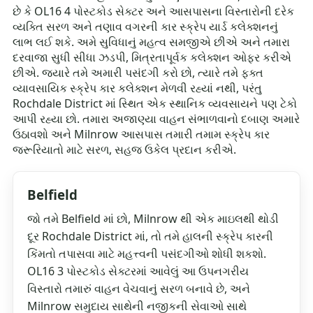
છે કે OL16 4 પોસ્ટકોડ સેક્ટર અને આસપાસના વિસ્તારોની દરેક
વ્યક્તિ સરળ અને તણાવ વગરની કાર સ્ક્રેપ યાર્ડ કલેક્શનનું
લાભ લઈ શકે. અમે સુવિધાનું મહત્વ સમજીએ છીએ અને તમારા
દરવાજા સુધી સીધા ઝડપી, મિત્રતાપૂર્વક કલેક્શન ઓફર કરીએ
છીએ. જ્યારે તમે અમારી પસંદગી કરો છો, ત્યારે તમે ફક્ત
વ્યાવસાયિક સ્ક્રેપ કાર કલેક્શન મેળવી રહ્યાં નથી, પરંતુ
Rochdale District માં સ્થિત એક સ્થાનિક વ્યવસાયને પણ ટેકો
આપી રહ્યા છો. તમારા અજાણ્યા વાહન સંભાળવાનો દબાણ અમારે
ઉઠાવશો અને Milnrow આસપાસ તમારી તમામ સ્ક્રેપ કાર
જરૂરિયાતો માટે સરળ, સહજ ઉકેલ પ્રદાન કરીએ.
Belfield
જો તમે Belfield માં છો, Milnrow થી એક માઇલથી થોડી
દૂર Rochdale District માં, તો તમે હાલની સ્ક્રેપ કારની
કિંમતો તપાસવા માટે મહત્ત્વની પસંદગીઓ શોધી શકશો.
OL16 3 પોસ્ટકોડ સેક્ટરમાં આવેલું આ ઉપનગરીય
વિસ્તારો તમારું વાહન વેચવાનું સરળ બનાવે છે, અને
Milnrow સમુદાય સાથેની નજીકની સેવાઓ સાથે