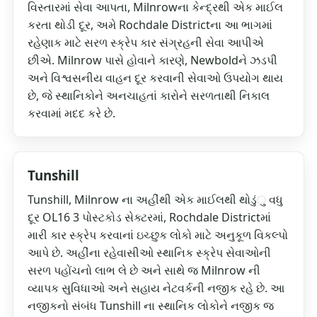
વિસ્તારમાં સેવા આપતા, Milnrowના કેન્દ્રથી એક માઈલ
કરતા થોડી દૂર, અમે Rochdale Districtના આ ભાગમાં
રહેણાક માટે સરળ સ્ક્રેપ કાર સંગ્રહની સેવા આપીએ
છીએ. Milnrow પાસે હોવાને કારણે, Newboldને ઝડપી
અને વિશ્વસનીય વાહન દૂર કરવાની સેવાઓ ઉપયોગ થાય
છે, જે સ્થાનિકોને અનચાહતાં કારોને સરળતાથી નિકાલ
કરવામાં મદદ કરે છે.
Tunshill
Tunshill, Milnrow ના અહીંથી એક માઈલથી થોડુંુ વધુ
દૂર OL16 3 પોસ્ટકોડ સેક્ટરમાં, Rochdale Districtમાં
મારી કાર સ્ક્રેપ કરવાનાં ઇચ્છુક લોકો માટે અનુકૂળ વિકલ્પો
આપે છે. અહીંના રહેવાસીઓ સ્થાનિક સ્ક્રેપ સેવાઓની
સરળ પહોંચનો લાભ લે છે અને સાથે જ Milnrow ની
વ્યાપક સુવિધાઓ અને સહાય નેટવર્કની નજીક રહે છે. આ
નજીકનો સંબંધ Tunshill ના સ્થાનિક લોકોને નજીક જ