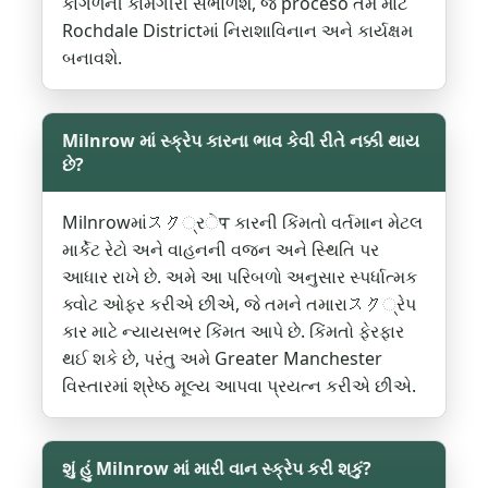
કાગળની કામગીરી સંભાળશે, જે proceso તમે માટે
Rochdale Districtમાં નિરાશાવિનાન અને કાર્યક્ષમ
બનાવશે.
Milnrow માં સ્ક્રેપ કારના ભાવ કેવી રીતે નક્કી થાય
છે?
Milnrowમાંスク્રेप કારની કિંમતો વર્તમાન મેટલ
માર્કેટ રેટો અને વાહનની વજન અને સ્થિતિ પર
આધાર રાખે છે. અમે આ પરિબળો અનુસાર સ્પર્ધાત્મક
ક્વોટ ઓફર કરીએ છીએ, જે તમને તમારાスク્રેપ
કાર માટે ન્યાયસભર કિંમત આપે છે. કિંમતો ફેરફાર
થઈ શકે છે, પરંતુ અમે Greater Manchester
વિસ્તારમાં શ્રેષ્ઠ મૂલ્ય આપવા પ્રયત્ન કરીએ છીએ.
શું હું Milnrow માં મારી વાન સ્ક્રેપ કરી શકું?