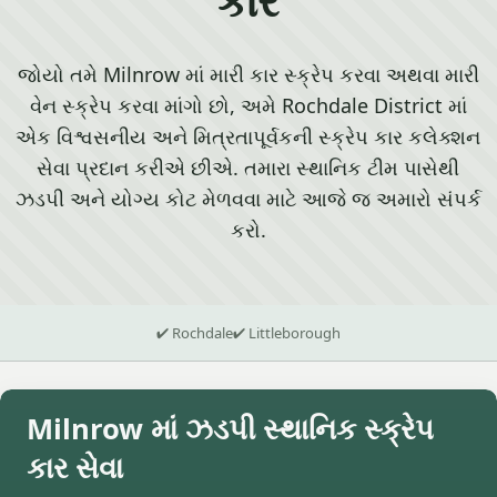
જોયો તમે Milnrow માં મારી કાર સ્ક્રેપ કરવા અથવા મારી
વેન સ્ક્રેપ કરવા માંગો છો, અમે Rochdale District માં
એક વિશ્વસનીય અને મિત્રતાપૂર્વકની સ્ક્રેપ કાર કલેક્શન
સેવા પ્રદાન કરીએ છીએ. તમારા સ્થાનિક ટીમ પાસેથી
ઝડપી અને યોગ્ય કોટ મેળવવા માટે આજે જ અમારો સંપર્ક
કરો.
✔ Rochdale
✔ Littleborough
Milnrow માં ઝડપી સ્થાનિક સ્ક્રેપ
કાર સેવા