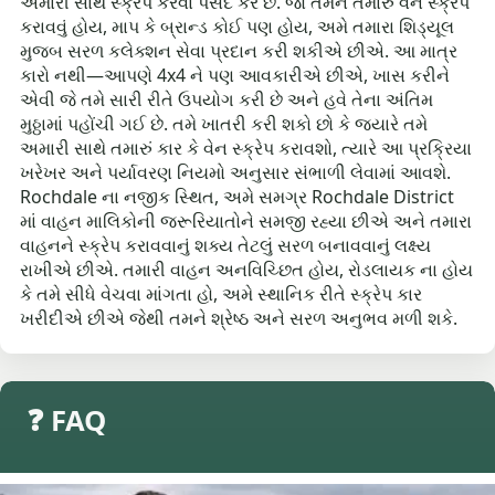
અમારી સાથે સ્ક્રેપ કરવા પસંદ કરે છે. જો તમને તમારું વેન સ્ક્રેપ
કરાવવું હોય, માપ કે બ્રાન્ડ કોઈ પણ હોય, અમે તમારા શિડ્યૂલ
મુજબ સરળ કલેક્શન સેવા પ્રદાન કરી શકીએ છીએ. આ માત્ર
કારો નથી—આપણે 4x4 ને પણ આવકારીએ છીએ, ખાસ કરીને
એવી જે તમે સારી રીતે ઉપયોગ કરી છે અને હવે તેના અંતિમ
મુઠ્ઠામાં પહોંચી ગઈ છે. તમે ખાતરી કરી શકો છો કે જ્યારે તમે
અમારી સાથે તમારું કાર કે વેન સ્ક્રેપ કરાવશો, ત્યારે આ પ્રક્રિયા
ખરેખર અને પર્યાવરણ નિયમો અનુસાર સંભાળી લેવામાં આવશે.
Rochdale ના નજીક સ્થિત, અમે સમગ્ર Rochdale District
માં વાહન માલિકોની જરૂરિયાતોને સમજી રહ્યા છીએ અને તમારા
વાહનને સ્ક્રેપ કરાવવાનું શક્ય તેટલું સરળ બનાવવાનું લક્ષ્ય
રાખીએ છીએ. તમારી વાહન અનવિચ્છિત હોય, રોડલાયક ના હોય
કે તમે સીધે વેચવા માંગતા હો, અમે સ્થાનિક રીતે સ્ક્રેપ કાર
ખરીદીએ છીએ જેથી તમને શ્રેષ્ઠ અને સરળ અનુભવ મળી શકે.
❓ FAQ