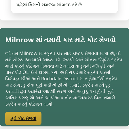
પહેલાં કિંમતી સમજવામાં મદદ કરે છે.
Milnrow માં તમારી કાર માટે કોટ મેળવો
જો તમે Milnrow માં સ્ક્રેપ કાર માટે કોષ્ટક મેળવવા માગો છો, તો
તમે યોગ્ય જગ્યાએ આવ્યા છો. ઝડપી અને ચોકસાઈપૂર્વક સ્ક્રેપ
મારી કારનું કોટેશન મેળવવા માટે તમારા વાહનની નોંધણી અને
પોસ્ટકોડ OL16 4 દાખલ કરો. અમે રોકડ માટે સ્ક્રેપ કારમાં
વિશેષજ્ઞ છીએ અને Rochdale District માં સહેલાઈથી સ્ક્રેપ
કાર સંગ્રહ સેવા પૂરી પાડીએ છીએ. તમારી સ્ક્રેપ કારને દૂર
કરાવવી હવે ક્યારેય આટલી સરળ અને અનુકૂળ નહોતી. હવે
અંતિમ પગલુ લો અને આપોઆપ કોર-બાધ્યકારક વિના તમારી
સ્ક્રેપ કારનું કોટેશન માંગો.
હવે કોટ મેળવો