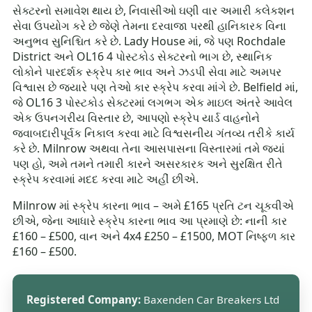
સેક્ટરનો સમાવેશ થાય છે, નિવાસીઓ ઘણી વાર અમારી કલેકશન
સેવા ઉપયોગ કરે છે જેણે તેમના દરવાજા પરથી હાનિકારક વિના
અનુભવ સુનિશ્ચિત કરે છે. Lady House માં, જે પણ Rochdale
District અને OL16 4 પોસ્ટકોડ સેક્ટરનો ભાગ છે, સ્થાનિક
લોકોને પારદર્શક સ્ક્રેપ કાર ભાવ અને ઝડપી સેવા માટે અમપર
વિશ્વાસ છે જયારે પણ તેઓ કાર સ્ક્રેપ કરવા માંગે છે. Belfield માં,
જે OL16 3 પોસ્ટકોડ સેક્ટરમાં લગભગ એક માઇલ અંતરે આવેલ
એક ઉપનગરીય વિસ્તાર છે, આપણો સ્ક્રેપ યાર્ડ વાહનોને
જવાબદારીપૂર્વક નિકાલ કરવા માટે વિશ્વસનીય ગંતવ્ય તરીકે કાર્ય
કરે છે. Milnrow અથવા તેના આસપાસના વિસ્તારમાં તમે જ્યાં
પણ હો, અમે તમને તમારી કારને અસરકારક અને સુરક્ષિત રીતે
સ્ક્રેપ કરવામાં મદદ કરવા માટે અહીં છીએ.
Milnrow માં સ્ક્રેપ કારના ભાવ – અમે £165 પ્રતિ ટન ચૂકવીએ
છીએ, જેના આધારે સ્ક્રેપ કારના ભાવ આ પ્રમાણે છે: નાની કાર
£160 – £500, વાન અને 4x4 £250 – £1500, MOT નિષ્ફળ કાર
£160 – £500.
Registered Company:
Baxenden Car Breakers Ltd