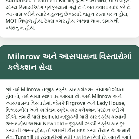
Authorised Treatment Facility દ્વારા જારી થાય, તો તે વાહન
યોગ્ય રિસાયક્લિંગ પ્રક્રિયામાં ગયું છે તે બતાવવામાં મદદ કરે છે.
આ ખાસ કરીને ત્યારે મહત્વનું છે જ્યારે વાહન રસ્તા પર ન હોય,
MOT નિષ્ફળ હોય, ટેક્સ વગર હોય અથવા લાંબા સમયથી
વપરાતું ન હોય.
Milnrow અને આસપાસના વિસ્તારોમાં
કલેક્શન સેવા
જો તમે Milnrow નજીક સ્ક્રેપ કાર કલેક્શન સેવાઓ શોધતા
હોવ તો, તમે સાચા સ્થળ પર આવ્યા છો. અમે Milnrow અને
આસપાસના વિસ્તારોમાં, જેમકે Firgrove અને Lady House,
વિશ્વસનીય અને કાર્યક્ષમ સ્ક્રેપ કાર કલેક્શન પ્રદાન કરીએ
છીએ. તમારી પાસે Belfield નજીકથી મારી કાર સ્ક્રેપ કરવાની
જરૂર હોય અથવા Newbold નજીકથી ઝડપી સ્ક્રેપ કાર દૂર
કરવાની જરૂર હોય, તો અમારી ટીમ મદદ કરવા તૈયાર છે. અમારી
સેવા Tunshill માં રહેવાસીઓ સુધી પણ વિસ્તરેલી છે, ખાતરી આપે