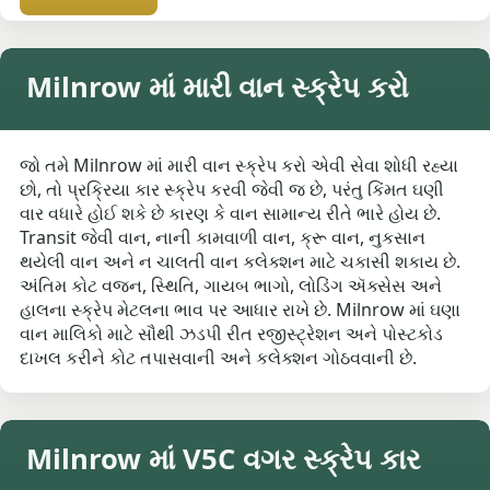
Milnrow માં મારી વાન સ્ક્રેપ કરો
જો તમે Milnrow માં મારી વાન સ્ક્રેપ કરો એવી સેવા શોધી રહ્યા
છો, તો પ્રક્રિયા કાર સ્ક્રેપ કરવી જેવી જ છે, પરંતુ કિંમત ઘણી
વાર વધારે હોઈ શકે છે કારણ કે વાન સામાન્ય રીતે ભારે હોય છે.
Transit જેવી વાન, નાની કામવાળી વાન, ક્રૂ વાન, નુકસાન
થયેલી વાન અને ન ચાલતી વાન કલેક્શન માટે ચકાસી શકાય છે.
અંતિમ કોટ વજન, સ્થિતિ, ગાયબ ભાગો, લોડિંગ ઍક્સેસ અને
હાલના સ્ક્રેપ મેટલના ભાવ પર આધાર રાખે છે. Milnrow માં ઘણા
વાન માલિકો માટે સૌથી ઝડપી રીત રજીસ્ટ્રેશન અને પોસ્ટકોડ
દાખલ કરીને કોટ તપાસવાની અને કલેક્શન ગોઠવવાની છે.
Milnrow માં V5C વગર સ્ક્રેપ કાર