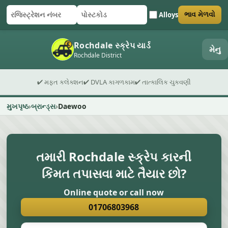
Alloys
ભાવ મેળવો
રજિસ્ટ્રેશન નંબર
પોસ્ટકોડ
ફોર્મ સબમિટ કરો
Rochdale સ્ક્રેપ યાર્ડ
મેનુ
Rochdale District
✔ મફત કલેક્શન
✔ DVLA કાગળકામ
✔ તાત્કાલિક ચુકવણી
મુખપૃષ્ઠ
બ્રાન્ડ્સ
Daewoo
તમારી Rochdale સ્ક્રેપ કારની
કિંમત તપાસવા માટે તૈયાર છો?
Online quote or call now
01706803968