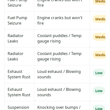
Mediu
Seizure
fire
Fuel Pump
Engine cranks but won't
Mediu
Seizure
fire
Radiator
Coolant puddles / Temp
Mediu
Leaks
gauge rising
Radiator
Coolant puddles / Temp
Mediu
Leaks
gauge rising
Exhaust
Loud exhaust / Blowing
Low
System Rust
sounds
Exhaust
Loud exhaust / Blowing
Low
System Rust
sounds
Suspension
Knocking over bumps /
Low