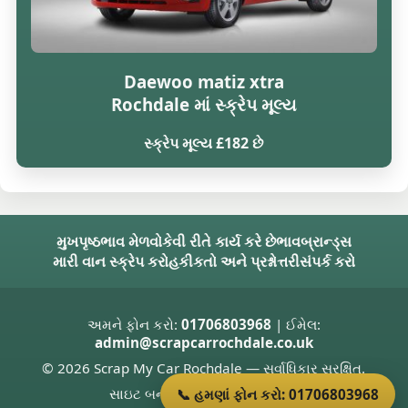
Daewoo matiz xtra
Rochdale માં સ્ક્રેપ મૂલ્ય
સ્ક્રેપ મૂલ્ય £182 છે
મુખપૃષ્ઠ
ભાવ મેળવો
કેવી રીતે કાર્ય કરે છે
ભાવ
બ્રાન્ડ્સ
મારી વાન સ્ક્રેપ કરો
હકીકતો અને પ્રશ્નોત્તરી
સંપર્ક કરો
અમને ફોન કરો:
01706803968
| ઈમેલ:
admin@scrapcarrochdale.co.uk
© 2026 Scrap My Car Rochdale — સર્વાધિકાર સુરક્ષિત.
સાઇટ બનાવનાર
Donnie Welsh
📞 હમણાં ફોન કરો: 01706803968