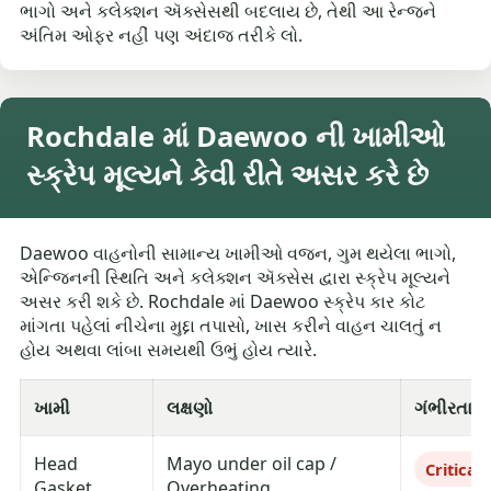
ભાગો અને કલેક્શન ઍક્સેસથી બદલાય છે, તેથી આ રેન્જને
અંતિમ ઓફર નહીં પણ અંદાજ તરીકે લો.
Rochdale માં Daewoo ની ખામીઓ
સ્ક્રેપ મૂલ્યને કેવી રીતે અસર કરે છે
Daewoo વાહનોની સામાન્ય ખામીઓ વજન, ગુમ થયેલા ભાગો,
એન્જિનની સ્થિતિ અને કલેક્શન ઍક્સેસ દ્વારા સ્ક્રેપ મૂલ્યને
અસર કરી શકે છે. Rochdale માં Daewoo સ્ક્રેપ કાર કોટ
માંગતા પહેલાં નીચેના મુદ્દા તપાસો, ખાસ કરીને વાહન ચાલતું ન
હોય અથવા લાંબા સમયથી ઉભું હોય ત્યારે.
ખામી
લક્ષણો
ગંભીરતા
Head
Mayo under oil cap /
Critical
Gasket
Overheating