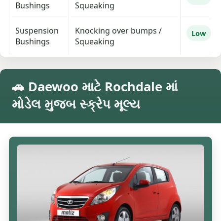
Bushings
Squeaking
Suspension
Knocking over bumps /
Low
Bushings
Squeaking
🚗 Daewoo માટે Rochdale માં
મોડેલ મુજબ સ્ક્રેપ મૂલ્ય