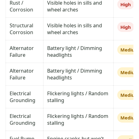
Rust /
Visible holes in sills and
High
Corrosion
wheel arches
Structural
Visible holes in sills and
High
Corrosion
wheel arches
Alternator
Battery light / Dimming
Mediu
Failure
headlights
Alternator
Battery light / Dimming
Mediu
Failure
headlights
Electrical
Flickering lights / Random
Mediu
Grounding
stalling
Electrical
Flickering lights / Random
Mediu
Grounding
stalling
Fuel Pump
Engine cranks but won’t