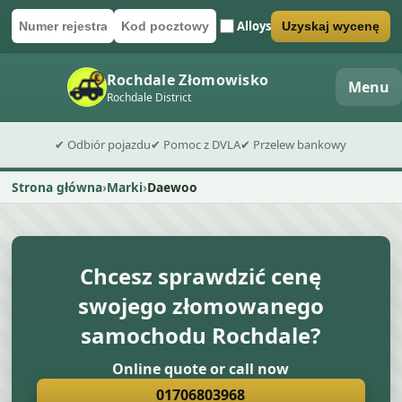
Alloys
Uzyskaj wycenę
Numer rejestracyjny
Kod pocztowy
Wyślij formularz wyceny
Rochdale Złomowisko
Menu
Rochdale District
✔ Odbiór pojazdu
✔ Pomoc z DVLA
✔ Przelew bankowy
Strona główna
Marki
Daewoo
Chcesz sprawdzić cenę
swojego złomowanego
samochodu Rochdale?
Online quote or call now
01706803968