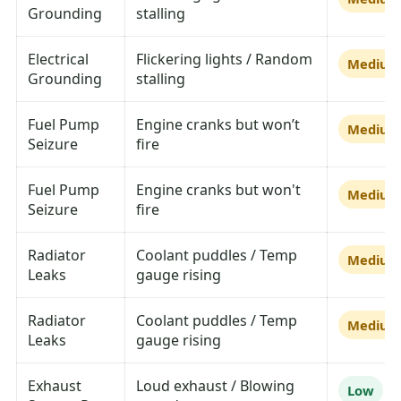
Grounding
stalling
Electrical
Flickering lights / Random
Mediu
Grounding
stalling
Fuel Pump
Engine cranks but won’t
Mediu
Seizure
fire
Fuel Pump
Engine cranks but won't
Mediu
Seizure
fire
Radiator
Coolant puddles / Temp
Mediu
Leaks
gauge rising
Radiator
Coolant puddles / Temp
Mediu
Leaks
gauge rising
Exhaust
Loud exhaust / Blowing
Low