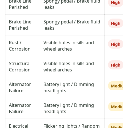
Brake Line
Spongy pedal / Brake fluid
High
Perished
leaks
Brake Line
Spongy pedal / Brake fluid
High
Perished
leaks
Rust /
Visible holes in sills and
High
Corrosion
wheel arches
Structural
Visible holes in sills and
High
Corrosion
wheel arches
Alternator
Battery light / Dimming
Mediu
Failure
headlights
Alternator
Battery light / Dimming
Mediu
Failure
headlights
Electrical
Flickering lights / Random
Mediu