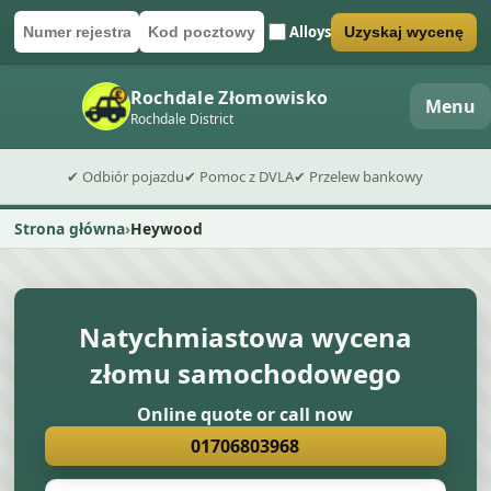
Alloys
Uzyskaj wycenę
Numer rejestracyjny
Kod pocztowy
Wyślij formularz wyceny
Rochdale Złomowisko
Menu
Rochdale District
✔ Odbiór pojazdu
✔ Pomoc z DVLA
✔ Przelew bankowy
Strona główna
Heywood
Natychmiastowa wycena
złomu samochodowego
Online quote or call now
01706803968