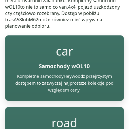
metalu i warunki załadunku. Kompletny samochód
wOL10to nie to samo co van,4x4, pojazd uszkodzony
czy częściowo rozebrany. Dostęp w pobliżu
trasA58lubM62może również mieć wpływ na
planowanie odbioru.
car
Samochody wOL10
Kompletne samochodyHeywoodz przejrzystym
dostępem to zazwyczaj najprostsze kolekcje pod
względem ceny.
road