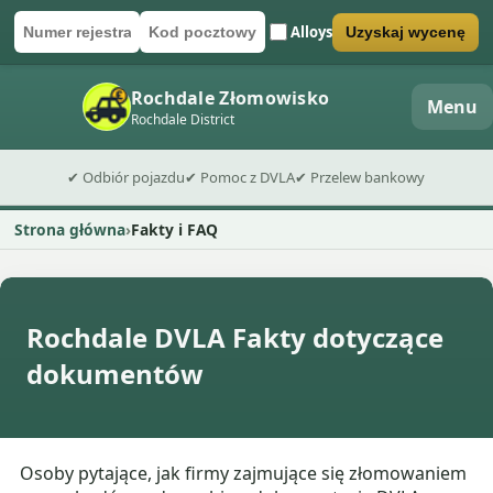
Alloys
Uzyskaj wycenę
Numer rejestracyjny
Kod pocztowy
Wyślij formularz wyceny
Rochdale Złomowisko
Menu
Rochdale District
✔ Odbiór pojazdu
✔ Pomoc z DVLA
✔ Przelew bankowy
Strona główna
Fakty i FAQ
Rochdale DVLA Fakty dotyczące
dokumentów
Osoby pytające, jak firmy zajmujące się złomowaniem