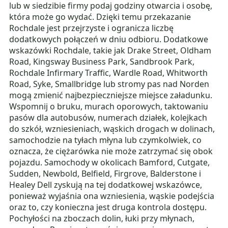
lub w siedzibie firmy podaj godziny otwarcia i osobę,
która może go wydać. Dzięki temu przekazanie
Rochdale jest przejrzyste i ogranicza liczbę
dodatkowych połączeń w dniu odbioru. Dodatkowe
wskazówki Rochdale, takie jak Drake Street, Oldham
Road, Kingsway Business Park, Sandbrook Park,
Rochdale Infirmary Traffic, Wardle Road, Whitworth
Road, Syke, Smallbridge lub stromy pas nad Norden
mogą zmienić najbezpieczniejsze miejsce załadunku.
Wspomnij o bruku, murach oporowych, taktowaniu
pasów dla autobusów, numerach działek, kolejkach
do szkół, wzniesieniach, wąskich drogach w dolinach,
samochodzie na tyłach młyna lub czymkolwiek, co
oznacza, że ​​ciężarówka nie może zatrzymać się obok
pojazdu. Samochody w okolicach Bamford, Cutgate,
Sudden, Newbold, Belfield, Firgrove, Balderstone i
Healey Dell zyskują na tej dodatkowej wskazówce,
ponieważ wyjaśnia ona wzniesienia, wąskie podejścia
oraz to, czy konieczna jest druga kontrola dostępu.
Pochyłości na zboczach dolin, łuki przy młynach,