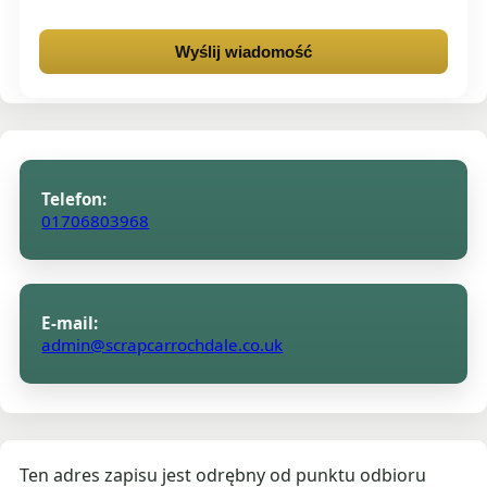
Wyślij wiadomość
Telefon:
01706803968
E-mail:
admin@scrapcarrochdale.co.uk
Ten adres zapisu jest odrębny od punktu odbioru