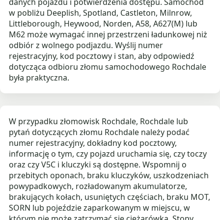
danych pojazdu i potwierdzenia dostępu. Samochód
w pobliżu Deeplish, Spotland, Castleton, Milnrow,
Littleborough, Heywood, Norden, A58, A627(M) lub
M62 może wymagać innej przestrzeni ładunkowej niż
odbiór z wolnego podjazdu. Wyślij numer
rejestracyjny, kod pocztowy i stan, aby odpowiedź
dotycząca odbioru złomu samochodowego Rochdale
była praktyczna.
W przypadku złomowisk Rochdale, Rochdale lub
pytań dotyczących złomu Rochdale należy podać
numer rejestracyjny, dokładny kod pocztowy,
informację o tym, czy pojazd uruchamia się, czy toczy
oraz czy V5C i kluczyki są dostępne. Wspomnij o
przebitych oponach, braku kluczyków, uszkodzeniach
powypadkowych, rozładowanym akumulatorze,
brakujących kołach, usuniętych częściach, braku MOT,
SORN lub pojeździe zaparkowanym w miejscu, w
którym nie może zatrzymać się ciężarówka. Stopy,