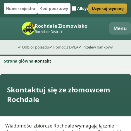
Alloys
Uzyskaj wycenę
Numer rejestracyjny
Kod pocztowy
Wyślij formularz wyceny
Rochdale Złomowisko
Menu
Rochdale District
✔ Odbiór pojazdu
✔ Pomoc z DVLA
✔ Przelew bankowy
Strona główna
Kontakt
Skontaktuj się ze złomowcem
Rochdale
Wiadomości zbiorcze Rochdale wymagają łącznie