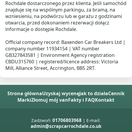
Rochdale dostarczonego przez klienta. Jeśli samochód
znajduje się na wspólnym parkingu, za bramą, na
wzniesieniu, na podwórzu lub w garażu z godzinami
otwarcia, przed dokonaniem rezerwacji dołącz
informacje o dostępie Rochdale.
Official company record: Baxenden Car Breakers Ltd |
company number 11934154 | VAT number
GB327843581 | Environment Agency registration
CBDU315760 | registered/licence address: Victoria
Mill, Alliance Street, Accrington, BB5 2RT.
Strona główna
Uzyskaj wycenę
Jak to działa
Cennik
Marki
Złomuj mój van
Fakty i FAQ
Kontakt
Zadzwoń:
01706803968
| E-mail:
admin@scrapcarrochdale.co.uk