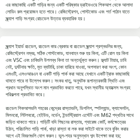
এর কাছাকাছি একটি গাড়ির জন্য একটি পরিষ্কার ড্রাইভওয়ে পিকআপ থেকে আলাদা
লোডিং রুম প্রয়োজন হতে পারে। রেজিস্ট্রেশন, পোস্টকোড এবং শর্ত পাঠান যাতে
স্ক্র্যাপ গাড়ি সংগ্রহ রোচডেল উত্তর ব্যবহারিক হয়।
স্ক্র্যাপ ইয়ার্ড রচডেল, রচডেল কার ব্রেকার বা রচডেল স্ক্র্যাপ প্রশ্নগুলির জন্য,
রেজিস্ট্রেশন নম্বর, সঠিক পোস্টকোড, যানবাহন শুরু হয় কিনা, এটি রোল হয় কিনা
এবং V5C এবং চাবিগুলি উপলব্ধ কিনা তা অন্তর্ভুক্ত করুন। ফ্ল্যাট টায়ার, চাবি
নেই, দুর্ঘটনায় ক্ষতি, মৃত ব্যাটারি, চাকা হারিয়ে যাওয়া, অপসারণ করা অংশ, কোন
এমওটি, এসওআরএন বা একটি গাড়ি পার্ক করা আছে যেখানে একটি ট্রাক কাছাকাছি
থামতে পারে না উল্লেখ করুন। সংকর ধাতু, অনুঘটক রূপান্তরকারী স্থিতি এবং
প্রধান অনুপস্থিত অংশ মান প্রভাবিত করতে পারে, যখন স্থানীয় অ্যাক্সেস সংগ্রহ
পরিকল্পনা প্রভাবিত করে।
রচডেল পিকআপগুলি শহরের কেন্দ্রের রাস্তাগুলি, ডিপলিশ, স্পটল্যান্ড, ক্যাসেলটন,
মিলনরো, লিটলবরো, হেইউড, নর্ডেন, ইন্ডাস্ট্রিয়াল এস্টেট এবং M62 পদ্ধতির সাথে
জড়িত থাকতে পারে। গাড়িটি যদি পিছনের রাস্তায়, গ্যারেজ কোর্ট, কর্মক্ষেত্রের
উঠান, পরিচালিত গাড়ি পার্ক, খাড়া রাস্তা বা লক করা সাইটে থাকে তবে বুকিং করার
আগে এই বিবরণগুলি যোগ করুন। ভুল-শহর অনুসন্ধান শব্দ উপেক্ষা করা হয়;