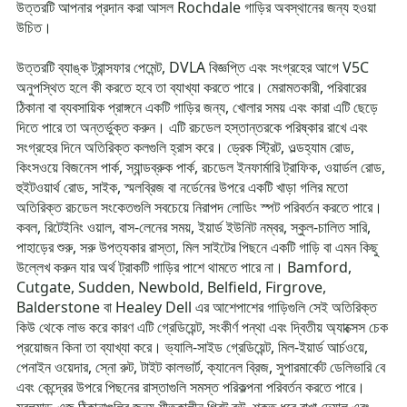
উত্তরটি আপনার প্রদান করা আসল Rochdale গাড়ির অবস্থানের জন্য হওয়া
উচিত।
উত্তরটি ব্যাঙ্ক ট্রান্সফার পেমেন্ট, DVLA বিজ্ঞপ্তি এবং সংগ্রহের আগে V5C
অনুপস্থিত হলে কী করতে হবে তা ব্যাখ্যা করতে পারে। মেরামতকারী, পরিবারের
ঠিকানা বা ব্যবসায়িক প্রাঙ্গনে একটি গাড়ির জন্য, খোলার সময় এবং কারা এটি ছেড়ে
দিতে পারে তা অন্তর্ভুক্ত করুন। এটি রচডেল হস্তান্তরকে পরিষ্কার রাখে এবং
সংগ্রহের দিনে অতিরিক্ত কলগুলি হ্রাস করে। ড্রেক স্ট্রিট, ওল্ডহ্যাম রোড,
কিংসওয়ে বিজনেস পার্ক, স্যান্ডব্রুক পার্ক, রচডেল ইনফার্মারি ট্রাফিক, ওয়ার্ডল রোড,
হুইটওয়ার্থ রোড, সাইক, স্মলব্রিজ বা নর্ডেনের উপরে একটি খাড়া গলির মতো
অতিরিক্ত রচডেল সংকেতগুলি সবচেয়ে নিরাপদ লোডিং স্পট পরিবর্তন করতে পারে।
কবল, রিটেইনিং ওয়াল, বাস-লেনের সময়, ইয়ার্ড ইউনিট নম্বর, স্কুল-চালিত সারি,
পাহাড়ের শুরু, সরু উপত্যকার রাস্তা, মিল সাইটের পিছনে একটি গাড়ি বা এমন কিছু
উল্লেখ করুন যার অর্থ ট্রাকটি গাড়ির পাশে থামতে পারে না। Bamford,
Cutgate, Sudden, Newbold, Belfield, Firgrove,
Balderstone বা Healey Dell এর আশেপাশের গাড়িগুলি সেই অতিরিক্ত
কিউ থেকে লাভ করে কারণ এটি গ্রেডিয়েন্ট, সংকীর্ণ পন্থা এবং দ্বিতীয় অ্যাক্সেস চেক
প্রয়োজন কিনা তা ব্যাখ্যা করে। ভ্যালি-সাইড গ্রেডিয়েন্ট, মিল-ইয়ার্ড আর্চওয়ে,
পেনাইন ওয়েদার, স্নো রুট, টাইট কালভার্ট, ক্যানেল ব্রিজ, সুপারমার্কেট ডেলিভারি বে
এবং কেন্দ্রের উপরে পিছনের রাস্তাগুলি সমস্ত পরিকল্পনা পরিবর্তন করতে পারে।
মুরল্যান্ড-এজ ঠিকানাগুলির জন্য শীতকালীন গ্রিট রুট, শক্ত ধরে রাখা দেয়াল এবং