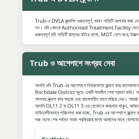
Trub-এ DVLA স্ক্র্যাপিং গুরুত্বপূর্ণ, কারণ গাড়িটি আপনার কাছ
নন। যদি কোনো Authorised Treatment Facility থেকে Certi
গুরুত্বপূর্ণ যদি গাড়িটি রাস্তার বাইরে থাকে, MOT ফেল করে, ট্যাক্স
Trub ও আশেপাশে সংগ্রহ সেবা
আপনি যদি Trub এর আশেপাশে নির্ভরযোগ্য স্ক্র্যাপ কার কালেকশনের 
Rochdale District জুড়ে একটি সাবলীল সেবা প্রদান করি। আমার
আপনার স্ক্র্যাপ কার সহজে এবং ঝামেলাহীন ভাবে সরিয়ে দেয়। 
আপনি OL11 2 বা OL11 3 এর যেকোনো জায়গায় থাকুন, আমাদের টিম আপ
দায়িত্বশীলভাবে পরিচালনা করা হচ্ছে, Trub এর আশেপাশে স্ক্র্যা
শুরু থেকে শেষ পর্যন্ত সহজ প্রক্রিয়ার জন্য আমাদের সাথে যোগায