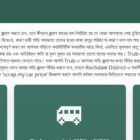
তে চান, তবে কীভাবে স্ক্র্যাপ কারের দাম নির্ধারিত হয় তা বোঝা আপনাকে সেরা চুক্তি পে
েচনা, কারণ ভারী গাড়ি সাধারণত তাদের মধ্যে থাকা ধাতুর পরিমাণের কারণে ভাল দাম পায়। বর্ত
্বপূর্ণ কারণ হল আপনার গাড়িতে ক্যাটালিটিক কনভার্টার আছে কিনা; এগুলিতে মূল্যবান ধাতু 
রা যায় এবং অতিরিক্ত ক্ষতি বা দূষণ মুক্ত হয় সাধারণত ভালো দামের অফার পায়। Trub-এ 
কোটেশনে প্রভাব ফেলতে পারে। যখন আপনি Trub-এ আপনার গাড়ি স্ক্র্যাপের জন্য বিক্রি ক
মুক্ত ভাবে আমার গাড়ি স্ক্র্যাপ বিক্রি করতে চান, তাহলে Rochdale District-এ স্থানীয় প
‘scrap my car price’ জিজ্ঞাসা করলে আপনি বর্তমান অবস্থার ভিত্তিতে সবচেয়ে সঠিক
🚐