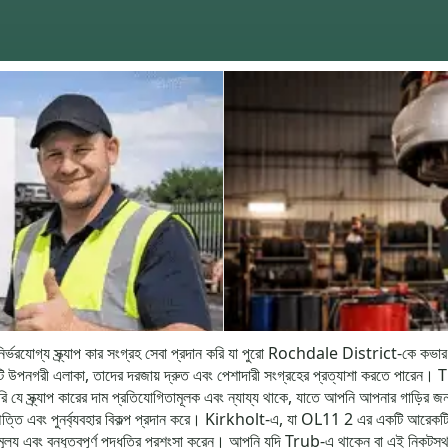
নির্ভরযোগ্য স্ক্র্যাপ কার সংগ্রহ সেবা প্রদান করি যা পুরো Rochdale District-কে
টি উপনগরী এলাকা, তাদের দরজায় দ্রুত এবং পেশাদারী সংগ্রহের প্রত্যাশা করতে পা
 স্ক্র্যাপ কারের দাম প্রতিযোগিতামূলক এবং ন্যায্য থাকে, যাতে আপনি আপনার গাড়ির জন্য
িষ্পত্তি এবং পুনর্ব্যবহার বিকল্প প্রদান করে। Kirkholt-এ, যা OL11 2 এর একটি আরেকট
বচ্ছ মূল্য এবং বন্ধুত্বপূর্ণ পদ্ধতির প্রশংসা করেন। আপনি যদি Trub-এ থাকেন বা এই নিকটস