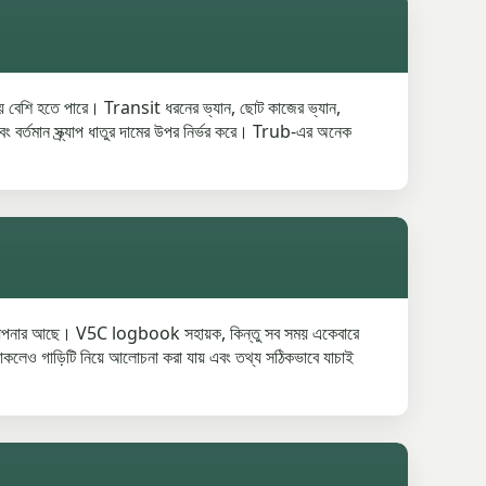
ক সময় বেশি হতে পারে। Transit ধরনের ভ্যান, ছোট কাজের ভ্যান,
ং বর্তমান স্ক্র্যাপ ধাতুর দামের উপর নির্ভর করে। Trub-এর অনেক
ুমতি আপনার আছে। V5C logbook সহায়ক, কিন্তু সব সময় একেবারে
থাকলেও গাড়িটি নিয়ে আলোচনা করা যায় এবং তথ্য সঠিকভাবে যাচাই