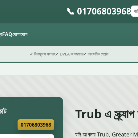
📞 01706803968
গাড়
পোস
ফর্ম 
মূহ
FAQ
যোগাযোগ
✔ বিনামূল্যে সংগ্রহ
✔ DVLA কাগজপত্র
✔ তাৎক্ষণিক পেমেন্ট
Trub এ স্ক্র্যাপ
কোট
01706803968
যদি আপনার Trub, Greater Manche