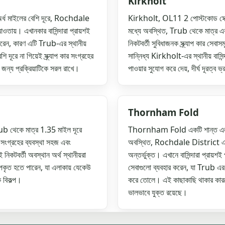
Kirkholt
র্ধ মাইলের বেশি দূরে, Rochdale
Kirkholt, OL11 2 পোস্টকোড সেক
য়। এখানকার বাসিন্দারা প্রায়শই
মধ্যে অবস্থিত, Trub থেকে মাত্র এক ম
োধ করেন, কারণ এটি Trub-এর স্থানীয়
নিকটবর্তী সুবিধাজনক স্ক্র্যাপ কার স
দূরে না গিয়েই স্ক্র্যাপ কার সংগ্রহের
সান্নিধ্য Kirkholt-এর স্থানীয় বাস
জন্য প্রক্রিয়াটিকে সরল রাখে।
পাওয়ার সুযোগ করে দেয়, দীর্ঘ দূরত্ব 
Thornham Fold
rub থেকে মাত্র 1.35 মাইল দূরে
Thornham Fold একটি শান্ত এলাকা 
সংগ্রহের ব্যবস্থা সহজ এবং
অবস্থিত, Rochdale District এর 
কটবর্তী অবস্থান অর্থ স্থানীয়রা
অন্তর্ভুক্ত। এখানে বাসিন্দারা প্রা
ে উপকৃত হতে পারেন, যা এলাকায় যেকেউ
সেবাগুলো ব্যবহার করেন, যা Trub এর
ক বিকল্প।
করে তোলে। এই কাছাকাছি থাকার কার
ভালভাবে যুক্ত রয়েছে।