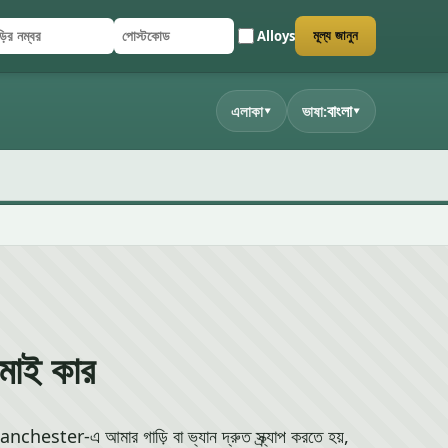
Alloys
মূল্য জানুন
ির নম্বর
্টকোড
জমা দিন
বাংলা
এলাকা
ভাষা:
▾
▾
 মাই কার
ster-এ আমার গাড়ি বা ভ্যান দ্রুত স্ক্র্যাপ করতে হয়,