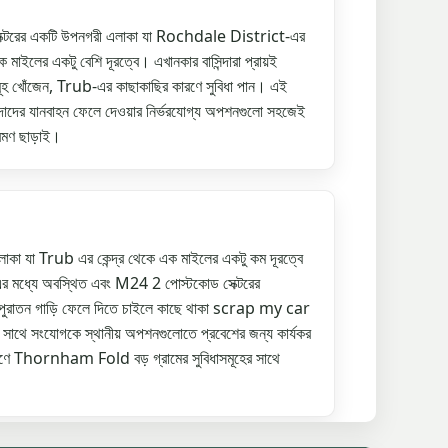
্টরের একটি উপনগরী এলাকা যা Rochdale District-এর
াইলের একটু বেশি দূরত্বে। এখানকার বাসিন্দারা প্রায়ই
েবাসমূহ খোঁজেন, Trub-এর কাছাকাছির কারণে সুবিধা পান। এই
িন্দাদের যানবাহন ফেলে দেওয়ার নির্ভরযোগ্য অপশনগুলো সহজেই
ভ্রমণ ছাড়াই।
যা Trub এর কেন্দ্র থেকে এক মাইলের একটু কম দূরত্বে
মধ্যে অবস্থিত এবং M24 2 পোস্টকোড সেক্টরের
য়শই পুরাতন গাড়ি ফেলে দিতে চাইলে কাছে থাকা scrap my car
 সাথে সংযোগকে স্থানীয় অপশনগুলোতে প্রবেশের জন্য কার্যকর
ণে Thornham Fold বড় গ্রামের সুবিধাসমূহের সাথে