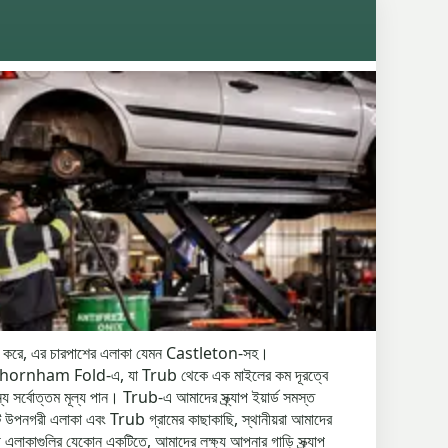
 কভার করে, এর চারপাশের এলাকা যেমন Castleton-সহ।
রেন। Thornham Fold-এ, যা Trub থেকে এক মাইলের কম দূরত্বে
 সর্বোত্তম মূল্য পান। Trub-এ আমাদের স্ক্র্যাপ ইয়ার্ড সমস্ত
ি উপনগরী এলাকা এবং Trub গ্রামের কাছাকাছি, স্থানীয়রা আমাদের
্থ এলাকাগুলির যেকোন একটিতে, আমাদের লক্ষ্য আপনার গাড়ি স্ক্র্যাপ