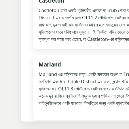
Castleton
Castleton হলো একটি প্রান্তরীয় এলাকা যা Trub থেকে অ
District-এর অন্তর্গত এবং OL11 2 পোস্টকোড সেক্টরের আওতা
কাছাকাছি স্ক্র্যাপ মাই কার সার্ভিস ব্যবহার করতে স্বাচ্ছন্দ্য ব
সুবিধাগুলোর সাথে ঘনিষ্ঠভাবে যুক্ত। এই নিকটতা বাড়ির থেকে বেশি 
ব্যবস্থা করা সহজ করে তোলে, যা Castleton-এর বাসিন্দাদের 
Marland
Marland এর বাসিন্দাদের জন্য, একটি সাবারবান অঞ্চল যা T
অবস্থিত এবং Rochdale District এর অংশ, স্ক্র্যাপ গাড়ি 
সুবিধাজনক। OL11 3 পোস্টকোড সেক্টরের মধ্যে অবস্থিত এই নি
অনেক দূর না গিয়ে প্রতিযোগিতামূলক স্ক্র্যাপ গাড়ির দাম থেক
দায়িত্বশীলভাবে একটি যানবাহন নিষ্পত্তির জন্য একটি ব্যবহারি