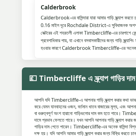
Calderbrook
Calderbrook-এর বাসিন্দারা যারা আমার গাড়ি স্ক্র্যাপ করত
0.16 মাইল দূরে Rochdale District-এ সুবিধাজনক অ
সেক্টরের এই শহরতলী এলাকা Timbercliffe-এর চারপাশে কেন্দ্
প্রবেশাধিকার পায়, যা এখানে বসবাসকারীদের জন্য গাড়ি স্ক্র্যা
হওয়ার কারণে Calderbrook Timbercliffe-এর অনেকগুলি 
💷 Timbercliffe এ স্ক্র্যাপ গাড়ির দাম
আপনি যদি Timbercliffe-এ আপনার গাড়ি স্ক্র্যাপ করার কথা ভাবছেন, ত
করে যেমন যানবাহনের ওজন, বর্তমান ধাতব বাজারের মূল্য, এবং আপনার 
বা গুরুত্বপূর্ণ অংশ হারানো গাড়িগুলোর দাম কম হতে পারে। Timberc
দামে প্রভাব ফেলতে পারে। যখন আপনি আপনার গাড়ি স্ক্র্যাপ করার 
গাড়ির দাম পেতে পারেন। Timbercliffe-এর অনেক বাসিন্দা বিশ্বাসয
দক্ষ হয়। যদি আপনি আমার গাড়ি স্ক্র্যাপ করার জন্য বিক্রি করত