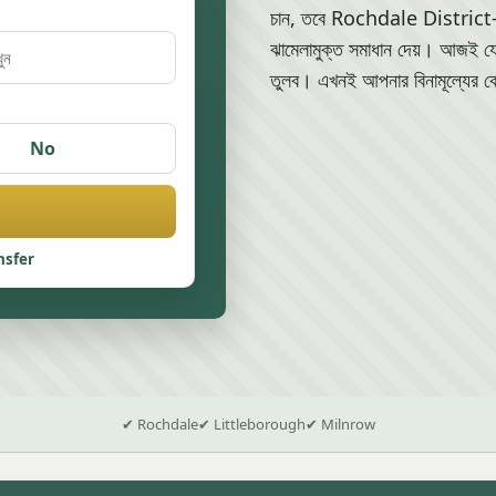
চান, তবে Rochdale District-এ আম
ঝামেলামুক্ত সমাধান দেয়। আজই যো
তুলব। এখনই আপনার বিনামূল্যের ক
No
nsfer
✔ Rochdale
✔ Littleborough
✔ Milnrow