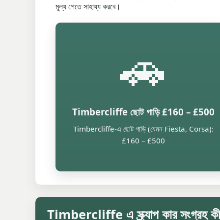
মূল্য পেতে সাহায্য করবে।
🚗
Timbercliffe ছোট গাড়ি £160 – £500
Timbercliffe-এ ছোট গাড়ি (যেমন Fiesta, Corsa):
£160 – £500
Timbercliffe এ স্ক্র্যাপ কার সংগ্রহ ক