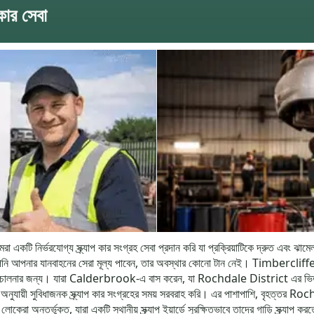
কার সেবা
কটি নির্ভরযোগ্য স্ক্র্যাপ কার সংগ্রহ সেবা প্রদান করি যা প্রক্রিয়াটিকে দ্রুত এবং ঝা
 যে আপনি আপনার যানবাহনের সেরা মূল্য পাবেন, তার অবস্থার কোনো টান নেই। Timberclif
সাথে পরিচালনার জন্য। যারা Calderbrook-এ বাস করেন, যা Rochdale District এর ভি
া অনুযায়ী সুবিধাজনক স্ক্র্যাপ কার সংগ্রহের সময় সরবরাহ করি। এর পাশাপাশি, বৃহত্তর
া অন্তর্ভুক্ত, যারা একটি স্থানীয় স্ক্র্যাপ ইয়ার্ডে সুরক্ষিতভাবে তাদের গাড়ি স্ক্র্