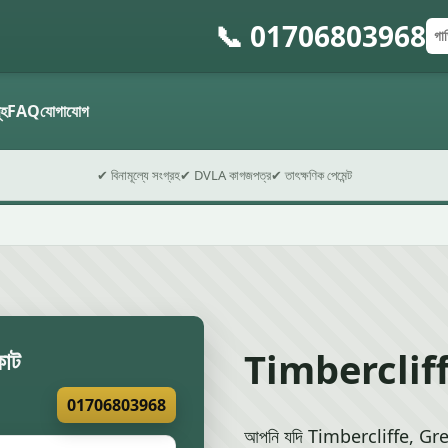
📞 01706803968
গাড়
পোস
ফর্ম 
মূহ
FAQ
যোগাযোগ
✔ বিনামূল্যে সংগ্রহ
✔ DVLA কাগজপত্র
✔ তাৎক্ষণিক পেমেন্ট
Timbercliffe এ
কোট
01706803968
আপনি যদি Timbercliffe, Great