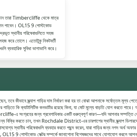
ে চান তারা Timbercliffe থেকে মাত্র
পশন পাবেন। OL15 9 পোস্টকোড
রভূত স্থানীয় পরিষেবাগুলিতে সহজ
পিং সহজ করে তোলে। এতোটুকু নিকটবর্তী
ব্যবহারিক সুবিধা ভাগাভাগি করে।
বে কীভাবে স্ক্র্যাপ গাড়ির দাম নির্ধারণ করা হয় তা বোঝা আপনাকে সর্বোত্তম মূল্য পেতে স
গাড়িতে কি ক্যাটালিটিক কনভার্টার রয়েছে কিনা, যা মোট মূল্যে বাড়তি যোগ করতে পারে। আপন
liffe-এ সংগ্রহের জন্য প্রবেশাধিকার একটি গুরুত্বপূর্ণ কারণ—যদি আপনার সম্পত্তি থেকে গ
জন্য বিক্রি করতে চান, তখন Rochdale District-এর চারপাশের স্থানীয় স্ক্র্যাপ ডিলারদে
োগ্য স্থানীয় পরিষেবাগুলি ব্যবহার করতে পছন্দ করেন, যারা গাড়ির জন্য নগদ অর্থ অফার ক
ে চান, OL15 9 পোস্টকোড সেক্টর সম্পর্কে জানাশোনা বিশেষজ্ঞদের সাথে যোগাযোগ করলে আপ