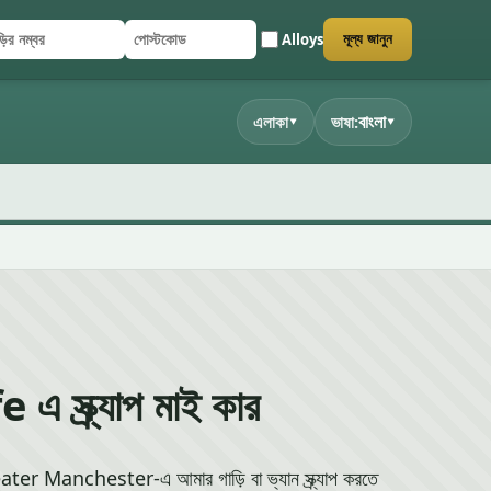
Alloys
মূল্য জানুন
ির নম্বর
্টকোড
জমা দিন
বাংলা
এলাকা
ভাষা:
▾
▾
 স্ক্র্যাপ মাই কার
er Manchester-এ আমার গাড়ি বা ভ্যান স্ক্র্যাপ করতে