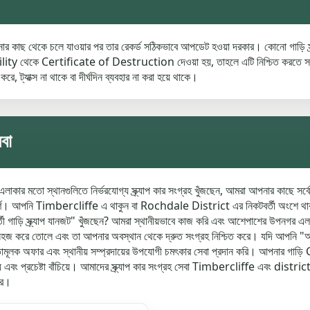
আপনার কাছ থেকে চলে যাওয়ার পর তার রেকর্ড সঠিকভাবে আপডেট হওয়া দরকার। কোনো গাড়ি স
েকে Certificate of Destruction দেওয়া হয়, তাহলে এটি নিশ্চিত করতে সাহায্য 
ে, ট্যাক্স না থাকে বা দীর্ঘদিন ব্যবহার না করা হয়ে থাকে।
বা
ো স্থানগুলিতে নির্ভরযোগ্য স্ক্র্যাপ কার সংগ্রহ খুঁজছেন, আমরা আপনার কাছে সর্ব
গুরুত্বপূর্ণ। আপনি Timbercliffe এ থাকুন বা Rochdale District এর নিকটবর্তী অংশে থাক
টবর্তী গাড়ি স্ক্র্যাপ যানজট" খুঁজছেন? আমরা স্থানীয়ভাবে কাজ করি এবং আশেপাশের 
 সহজ করে তোলে এবং তা আপনার অবস্থান থেকে দ্রুত সংগ্রহ নিশ্চিত করে। যদি আপনি "আমার
মূলক অফার এবং স্থানীয় সম্প্রদায়ের উপযোগী চমৎকার সেবা প্রদান করি। আপনার গা
এবং প্রচেষ্টা বাঁচিয়ে। আমাদের স্ক্র্যাপ কার সংগ্রহ সেবা Timbercliffe এবং district জুড
করে।