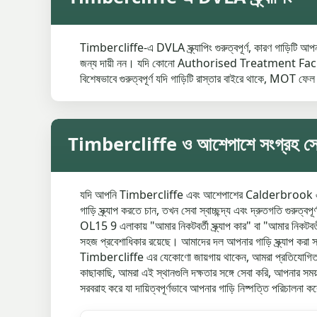
Timbercliffe-এ DVLA স্ক্র্যাপিং গুরুত্বপূর্ণ, কারণ গাড়িটি 
জন্য দায়ী নন। যদি কোনো Authorised Treatment Facility থ
বিশেষভাবে গুরুত্বপূর্ণ যদি গাড়িটি রাস্তার বাইরে থাকে, MOT ফেল কর
Timbercliffe ও আশেপাশে সংগ্রহ সে
যদি আপনি Timbercliffe এবং আশেপাশের Calderbrook এলাকার মত
গাড়ি স্ক্র্যাপ করতে চান, তখন সেবা স্বাচ্ছন্দ্য এবং দ্রুতগতি 
OL15 9 এলাকায় "আমার নিকটবর্তী স্ক্র্যাপ কার" বা "আমার নিক
সহজ প্রবেশাধিকার রয়েছে। আমাদের দল আপনার গাড়ি স্ক্র্যাপ করা
Timbercliffe এর যেকোণো জায়গায় থাকেন, আমরা প্রতিযোগিতা
কাছাকাছি, আমরা এই স্থানগুলি দক্ষতার সঙ্গে সেবা করি, আপনার সময় 
সরবরাহ করে যা দায়িত্বপূর্ণভাবে আপনার গাড়ি নিষ্পত্তি পরিচালনা 