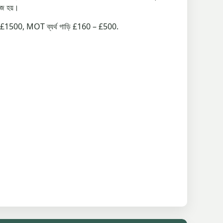
সহজ হয়।
50 – £1500, MOT ব্যর্থ গাড়ি £160 – £500.