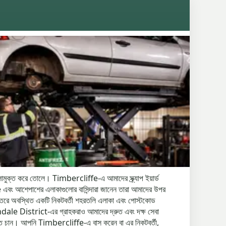
মেলামুক্ত করে তোলে। Timbercliffe-এ আমাদের স্ক্র্যাপ ইয়ার্ড
fe এবং আশেপাশের এলাকাগুলোর বাসিন্দারা জানেন তারা আমাদের উপর
তরে অবস্থিত একটি নিকটবর্তী শহরতলি এলাকা এবং পোস্টকোড
 Rochdale District-এর গ্রাহকরাও আমাদের দ্রুত এবং দক্ষ সেবা
যাপ করতে চান। আপনি Timbercliffe-এ বাস করেন বা এর নিকটবর্তী,