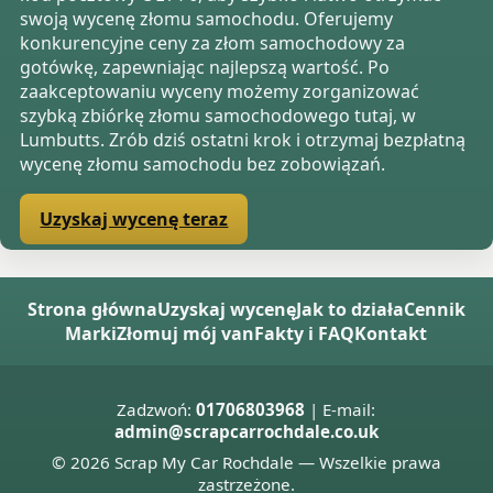
swoją wycenę złomu samochodu. Oferujemy
konkurencyjne ceny za złom samochodowy za
gotówkę, zapewniając najlepszą wartość. Po
zaakceptowaniu wyceny możemy zorganizować
szybką zbiórkę złomu samochodowego tutaj, w
Lumbutts. Zrób dziś ostatni krok i otrzymaj bezpłatną
wycenę złomu samochodu bez zobowiązań.
Uzyskaj wycenę teraz
Strona główna
Uzyskaj wycenę
Jak to działa
Cennik
Marki
Złomuj mój van
Fakty i FAQ
Kontakt
Zadzwoń:
01706803968
| E-mail:
admin@scrapcarrochdale.co.uk
© 2026 Scrap My Car Rochdale — Wszelkie prawa
zastrzeżone.