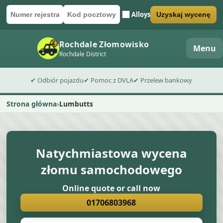
Alloys
Uzyskaj wycenę
Numer rejestracyjny
Kod pocztowy
Wyślij formularz wyceny
Rochdale Złomowisko
Menu
Rochdale District
✔ Odbiór pojazdu
✔ Pomoc z DVLA
✔ Przelew bankowy
Strona główna
Lumbutts
Natychmiastowa wycena
złomu samochodowego
Online quote or call now
01706803968