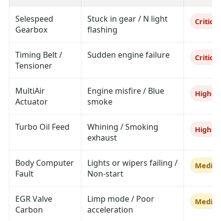
Selespeed
Stuck in gear / N light
Critical
Gearbox
flashing
Timing Belt /
Sudden engine failure
Critical
Tensioner
MultiAir
Engine misfire / Blue
High
Actuator
smoke
Turbo Oil Feed
Whining / Smoking
High
exhaust
Body Computer
Lights or wipers failing /
Mediu
Fault
Non-start
EGR Valve
Limp mode / Poor
Mediu
Carbon
acceleration