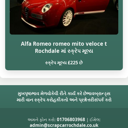
Alfa Romeo romeo mito veloce t
Rochdale માં સ્ક્રેપ મૂલ્ય
સ્ક્રેપ મૂલ્ય £225 છે
મુખપૃષ્ઠ
ભાવ મેળવો
કેવી રીતે કાર્ય કરે છે
ભાવ
બ્રાન્ડ્સ
મારી વાન સ્ક્રેપ કરો
હકીકતો અને પ્રશ્નોત્તરી
સંપર્ક કરો
અમને ફોન કરો:
01706803968
| ઈમેલ:
admin@scrapcarrochdale.co.uk