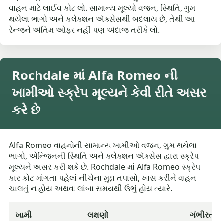
વાહન માટે લાઈવ કોટ લો. સામાન્ય મૂલ્યો વજન, સ્થિતિ, ગુમ
થયેલા ભાગો અને કલેક્શન ઍક્સેસથી બદલાય છે, તેથી આ
રેન્જને અંતિમ ઓફર નહીં પણ અંદાજ તરીકે લો.
Rochdale માં Alfa Romeo ની
ખામીઓ સ્ક્રેપ મૂલ્યને કેવી રીતે અસર
કરે છે
Alfa Romeo વાહનોની સામાન્ય ખામીઓ વજન, ગુમ થયેલા
ભાગો, એન્જિનની સ્થિતિ અને કલેક્શન ઍક્સેસ દ્વારા સ્ક્રેપ
મૂલ્યને અસર કરી શકે છે. Rochdale માં Alfa Romeo સ્ક્રેપ
કાર કોટ માંગતા પહેલાં નીચેના મુદ્દા તપાસો, ખાસ કરીને વાહન
ચાલતું ન હોય અથવા લાંબા સમયથી ઉભું હોય ત્યારે.
ખામી
લક્ષણો
ગંભીરતા