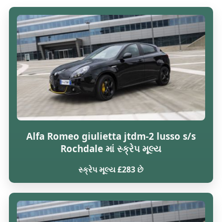
Alfa Romeo giulietta jtdm-2 lusso s/s
Rochdale માં સ્ક્રેપ મૂલ્ય
સ્ક્રેપ મૂલ્ય £283 છે