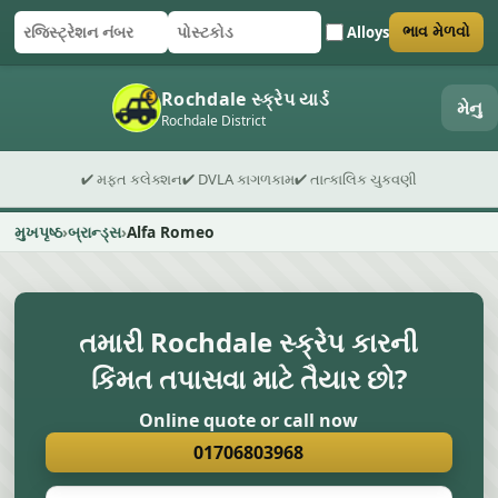
Alloys
ભાવ મેળવો
રજિસ્ટ્રેશન નંબર
પોસ્ટકોડ
ફોર્મ સબમિટ કરો
Rochdale સ્ક્રેપ યાર્ડ
મેનુ
Rochdale District
✔ મફત કલેક્શન
✔ DVLA કાગળકામ
✔ તાત્કાલિક ચુકવણી
મુખપૃષ્ઠ
બ્રાન્ડ્સ
Alfa Romeo
તમારી Rochdale સ્ક્રેપ કારની
કિંમત તપાસવા માટે તૈયાર છો?
Online quote or call now
01706803968