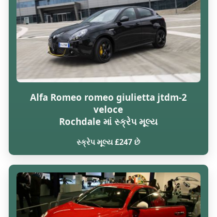
Alfa Romeo romeo giulietta jtdm-2
veloce
Rochdale માં સ્ક્રેપ મૂલ્ય
સ્ક્રેપ મૂલ્ય £247 છે