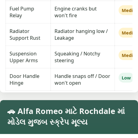
Fuel Pump
Engine cranks but
Mediu
Relay
won't fire
Radiator
Radiator hanging low /
Mediu
Support Rust
Leakage
Suspension
Squeaking / Notchy
Mediu
Upper Arms
steering
Door Handle
Handle snaps off / Door
Low
Hinge
won't open
🚗 Alfa Romeo માટે Rochdale માં
મોડેલ મુજબ સ્ક્રેપ મૂલ્ય