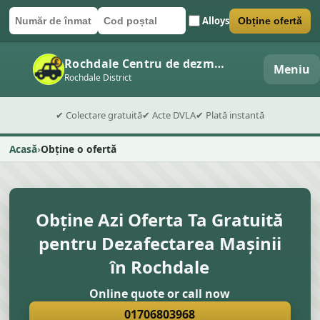
Alloys
Obține ofertă
Număr de înmatriculare
Cod poștal
Trimite formularul
Rochdale Centru de dezmembrări auto
Meniu
Rochdale District
✔ Colectare gratuită
✔ Acte DVLA
✔ Plată instantă
Acasă
Obține o ofertă
Obține Azi Oferta Ta Gratuită
pentru Dezafectarea Mașinii
în Rochdale
Online quote or call now
01706803968