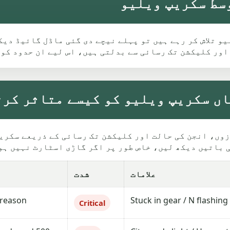
 Rochdale میں سکریپ ویلیو تلاش کر رہے ہیں تو پہلے نیچے دی گئی ماڈل
اور کلیکشن تک رسائی سے بدلتی ہیں، اس لیے ان حدود کو
علامات
شدت
reason.
Stuck in gear / N flashin
Critical