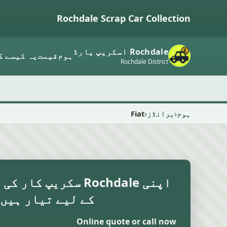
Rochdale Scrap Car Collection
Rochdale اسکریپ یارڈ
ہوم
قیمت
یہ کیسے ک
Rochdale District
ہوم
برانڈز
Fiat
اپنی Rochdale سکریپ 
کے لیے تیار ہیں
Online quote or call now