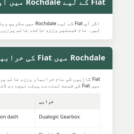
Fiat کے لیے Rochdale میں اوسط سکریپ ویلیو
اگر آپ Fiat کے لیے
لیں۔ عام قیمتیں وزن، حالت، غائب پرزوں 
Rochdale میں Fiat کی خرابیاں سکریپ ویلیو کو کیسے متاثر کرتی ہیں
میں Fiat کی قیمت لینے سے پہلے نیچے دی گئی باتیں دیکھ لیں، خاص طور پر اگر گاڑی اسٹارٹ نہیں ہوتی یا کافی عرصے سے کھڑی ہے۔
خرابی
g on dash
Dualogic Gearbox