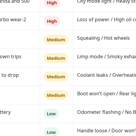
anda and 500.
City mode light / Heavy s
High
2-cylinder engines often suffer from early turbo wear.
Loss of power / High oil
High
Squealing / Hot wheels
Medium
own trips.
Limp mode / Smoky exha
Medium
 to drop.
Coolant leaks / Overheat
Medium
Boot won’t open / Rear lig
Medium
ttery.
Odometer flashing / No 
Low
Handle loose / Door won’
Low