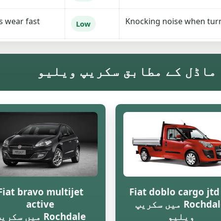
 wear fast.
Knocking noise when tur
Low
Fiat bravo multijet
Fiat doblo cargo jtd
Rochdale میں سکریپ
active
ویلیو
Rochdale میں سکری