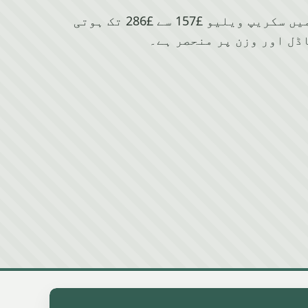
Fiat کے لیے Rochdale میں سکریپ ویلیو £157 سے £286 تک ہوتی
ڈل اور وزن پر منحصر ہے۔