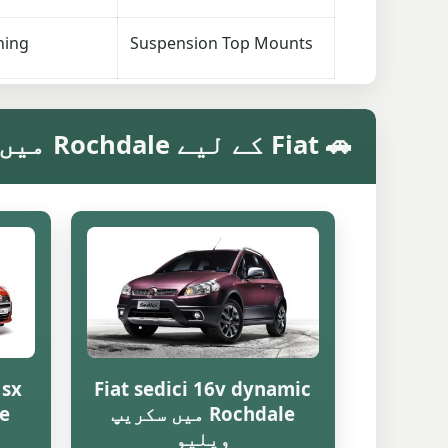
ning
Suspension Top Mounts
🚗 Fiat کے لیے Rochdale میں ماڈل کے مطابق سکریپ ویلیو
 sx
Fiat sedici 16v dynamic
Rochdale میں سکریپ
ویلیو