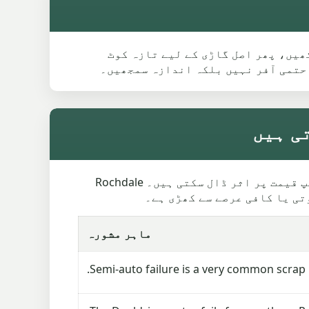
 گائیڈ دیکھیں، پھر اصل گاڑی کے لیے تازہ کوٹ
 حتمی آفر نہیں بلکہ اندازہ سمجھیں۔
Fiat گاڑیوں کی عام خرابیاں وزن، غائب پرزوں، انجن کی حالت اور کلیکشن تک رسائی کے ذریعے سکریپ قیمت پر اثر ڈال سکتی ہیں۔ Rochdale
ماہر مشورہ
Semi-auto failure is a very common scrap 