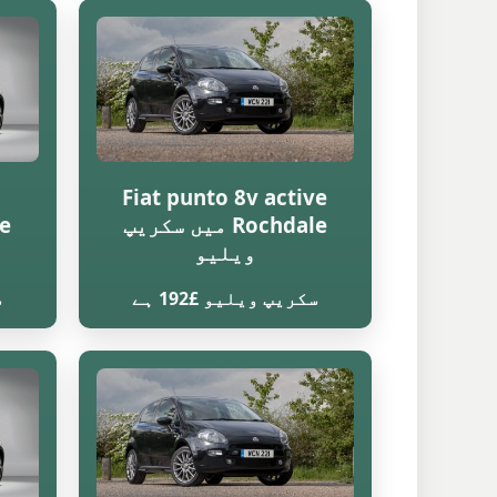
Fiat punto 8v active
Rochdale میں سکریپ
ویلیو
سکریپ ویلیو £192 ہے
س