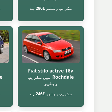
سکریپ ویلیو £286 ہے
س
Fiat stilo active 16v
Rochdale میں سکریپ
ویلیو
سکریپ ویلیو £246 ہے
س