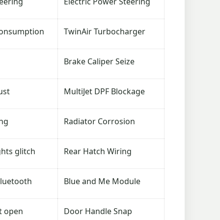
teering
Electric Power Steering
 consumption
TwinAir Turbocharger
Brake Caliper Seize
ust
MultiJet DPF Blockage
ing
Radiator Corrosion
hts glitch
Rear Hatch Wiring
Bluetooth
Blue and Me Module
t open
Door Handle Snap