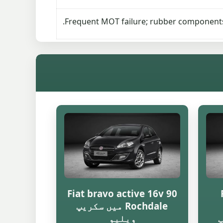
Frequent MOT failure; rubber components
Fiat bravo active 16v 90
Rochdale میں سکریپ
پ
ویلیو