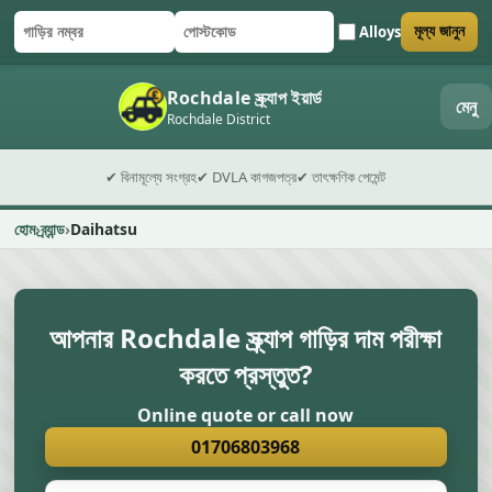
Alloys
মূল্য জানুন
গাড়ির নম্বর
পোস্টকোড
ফর্ম জমা দিন
Rochdale স্ক্র্যাপ ইয়ার্ড
মেনু
Rochdale District
✔ বিনামূল্যে সংগ্রহ
✔ DVLA কাগজপত্র
✔ তাৎক্ষণিক পেমেন্ট
হোম
ব্র্যান্ড
Daihatsu
আপনার Rochdale স্ক্র্যাপ গাড়ির দাম পরীক্ষা
করতে প্রস্তুত?
Online quote or call now
01706803968