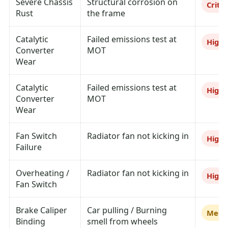
Severe Chassis
Structural corrosion on
Critic
Rust
the frame
Catalytic
Failed emissions test at
High
Converter
MOT
Wear
Catalytic
Failed emissions test at
High
Converter
MOT
Wear
Fan Switch
Radiator fan not kicking in
High
Failure
Overheating /
Radiator fan not kicking in
High
Fan Switch
Brake Caliper
Car pulling / Burning
Medi
Binding
smell from wheels