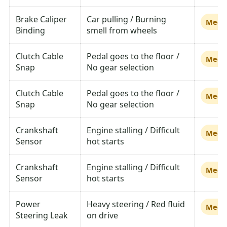
Brake Caliper
Car pulling / Burning
Medi
Binding
smell from wheels
Clutch Cable
Pedal goes to the floor /
Medi
Snap
No gear selection
Clutch Cable
Pedal goes to the floor /
Medi
Snap
No gear selection
Crankshaft
Engine stalling / Difficult
Medi
Sensor
hot starts
Crankshaft
Engine stalling / Difficult
Medi
Sensor
hot starts
Power
Heavy steering / Red fluid
Medi
Steering Leak
on drive