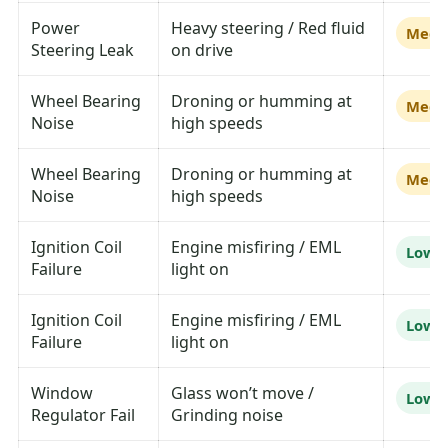
Power
Heavy steering / Red fluid
Medi
Steering Leak
on drive
Wheel Bearing
Droning or humming at
Medi
Noise
high speeds
Wheel Bearing
Droning or humming at
Medi
Noise
high speeds
Ignition Coil
Engine misfiring / EML
Low
Failure
light on
Ignition Coil
Engine misfiring / EML
Low
Failure
light on
Window
Glass won’t move /
Low
Regulator Fail
Grinding noise