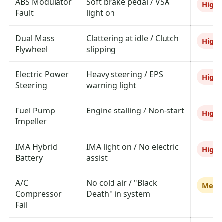
ABS Modulator
Soft brake pedal / VSA
High
Fault
light on
Dual Mass
Clattering at idle / Clutch
High
Flywheel
slipping
Electric Power
Heavy steering / EPS
High
Steering
warning light
Fuel Pump
Engine stalling / Non-start
High
Impeller
IMA Hybrid
IMA light on / No electric
High
Battery
assist
A/C
No cold air / "Black
Medi
Compressor
Death" in system
Fail