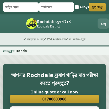
Alloys
মূল্য জানুন
গাড়ির নম্বর
পোস্টকোড
ফর্ম জমা দিন
Rochdale স্ক্র্যাপ ইয়ার্ড
মেনু
Rochdale District
✔ বিনামূল্যে সংগ্রহ
✔ DVLA কাগজপত্র
✔ তাৎক্ষণিক পেমেন্ট
হোম
ব্র্যান্ড
Honda
আপনার Rochdale স্ক্র্যাপ গাড়ির দাম পরীক্ষা
করতে প্রস্তুত?
Online quote or call now
01706803968