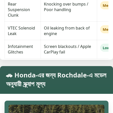
Rear
Knocking over bumps /
Medi
Suspension
Poor handling
Clunk
VTEC Solenoid
Oil leaking from back of
Medi
Leak
engine
Infotainment
Screen blackouts / Apple
Low
Glitches
CarPlay fail
🚗 Honda-এর জন্য Rochdale-এ মডেল
অনুযায়ী স্ক্র্যাপ মূল্য