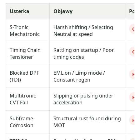
Usterka
Objawy
Poz
S-Tronic
Harsh shifting / Selecting
Cri
Mechatronic
Neutral at speed
Timing Chain
Rattling on startup / Poor
Cri
Tensioner
timing codes
Blocked DPF
EML on / Limp mode /
Hi
(TDI)
Constant regen
Multitronic
Slipping or pulsing under
Hi
CVT Fail
acceleration
Subframe
Structural rust found during
Hi
Corrosion
MOT