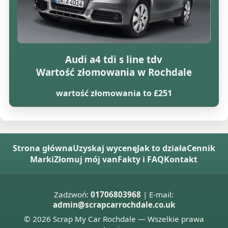
Audi a4 tdi s line tdv
Wartość złomowania w Rochdale
wartość złomowania to £251
Strona główna
Uzyskaj wycenę
Jak to działa
Cennik
Marki
Złomuj mój van
Fakty i FAQ
Kontakt
Zadzwoń:
01706803968
| E-mail:
admin@scrapcarrochdale.co.uk
© 2026 Scrap My Car Rochdale — Wszelkie prawa