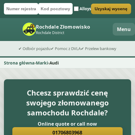
Alloys
Uzyskaj wycenę
Numer rejestracyjny
Kod pocztowy
Wyślij formularz wyceny
Rochdale Złomowisko
Menu
Rochdale District
✔ Odbiór pojazdu
✔ Pomoc z DVLA
✔ Przelew bankowy
Strona główna
Marki
Audi
Chcesz sprawdzić cenę
swojego złomowanego
samochodu Rochdale?
Online quote or call now
01706803968