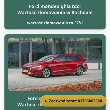
Ford mondeo ghia tdci
Wartość złomowania w Rochdale
wartość złomowania to £281
Ford mondeo ghia x 16v
📞 Zadzwoń teraz: 01706803968
Wartość złomowania w Rochdale