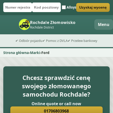
Alloys
Uzyskaj wycenę
Numer rejestracyjny
Kod pocztowy
Wyślij formularz wyceny
Rochdale Złomowisko
Menu
Rochdale District
✔ Odbiór pojazdu
✔ Pomoc z DVLA
✔ Przelew bankowy
Strona główna
Marki
Ford
Chcesz sprawdzić cenę
swojego złomowanego
samochodu Rochdale?
Online quote or call now
01706803968