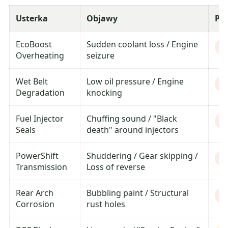
Usterka
Objawy
Po
EcoBoost
Sudden coolant loss / Engine
Cr
Overheating
seizure
Wet Belt
Low oil pressure / Engine
Cr
Degradation
knocking
Fuel Injector
Chuffing sound / "Black
H
Seals
death" around injectors
PowerShift
Shuddering / Gear skipping /
H
Transmission
Loss of reverse
Rear Arch
Bubbling paint / Structural
H
Corrosion
rust holes