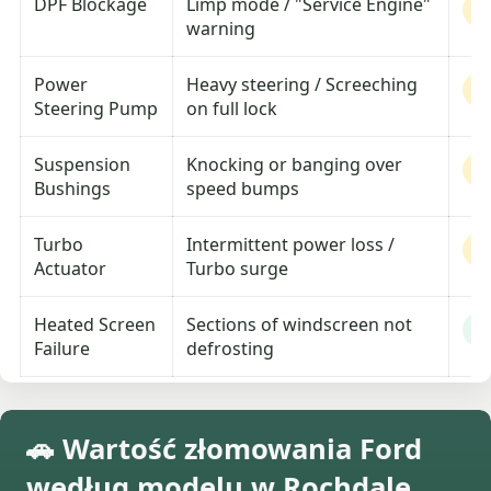
DPF Blockage
Limp mode / "Service Engine"
M
warning
Power
Heavy steering / Screeching
M
Steering Pump
on full lock
Suspension
Knocking or banging over
M
Bushings
speed bumps
Turbo
Intermittent power loss /
M
Actuator
Turbo surge
Heated Screen
Sections of windscreen not
L
Failure
defrosting
🚗 Wartość złomowania Ford
według modelu w Rochdale